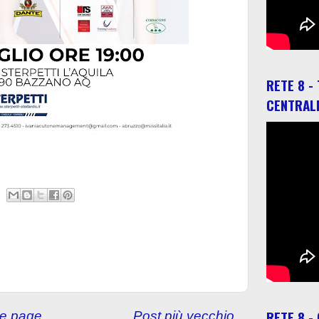
RETE 8 -
CENTRAL
RETE 8 -
e page
Post più vecchio