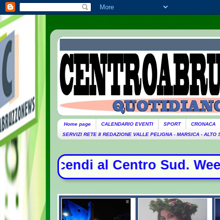
Home page
CALENDARIO EVENTI
SPORT
CRONACA
SERVIZI RETE 8 REDAZIONE VALLE PELIGNA - MARSICA - ALTO
i al Centro Sud. Weekend da bollino 