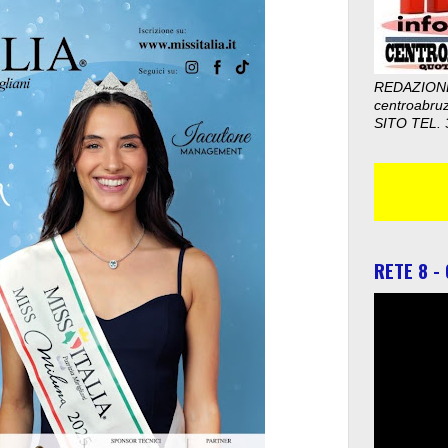
REDAZION
centroabru
SITO TEL. 
RETE 8 -