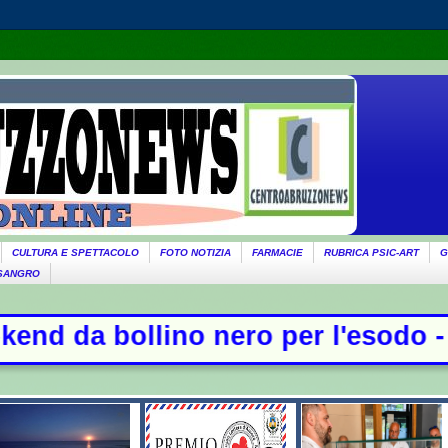
CULTURA E SPETTACOLO
FOTO NOTIZIA
FARMACIE
RUBRICA PSIC-ART
G
 SANGRO
nero per l'esodo - Il governo ricor