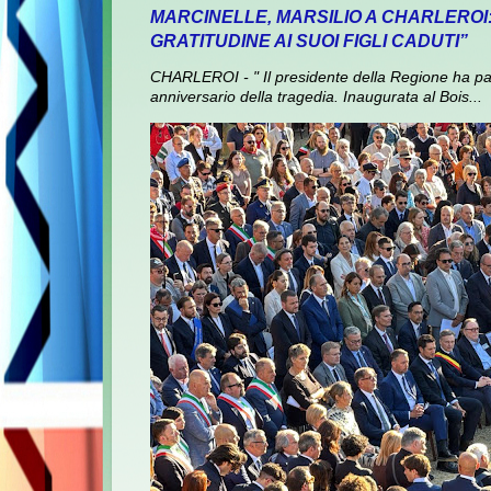
MARCINELLE, MARSILIO A CHARLEROI
GRATITUDINE AI SUOI FIGLI CADUTI”
CHARLEROI - " Il presidente della Regione ha pa
anniversario della tragedia. Inaugurata al Bois...