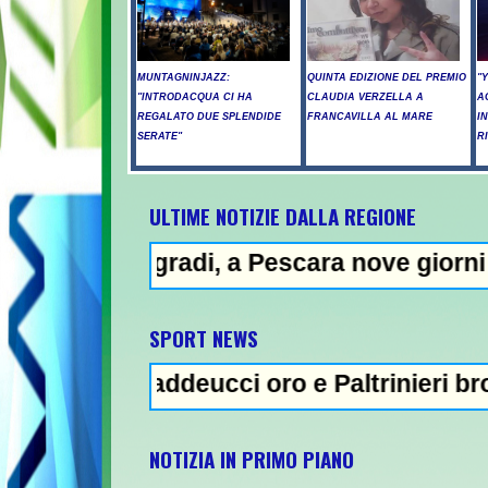
MUNTAGNINJAZZ:
QUINTA EDIZIONE DEL PREMIO
"
"INTRODACQUA CI HA
CLAUDIA VERZELLA A
A
REGALATO DUE SPLENDIDE
FRANCAVILLA AL MARE
I
SERATE"
R
ULTIME NOTIZIE DALLA REGIONE
i, a Pescara nove giorni di "bollino rosso
SPORT NEWS
addeucci oro e Paltrinieri bronzo nella 5 km
NOTIZIA IN PRIMO PIANO