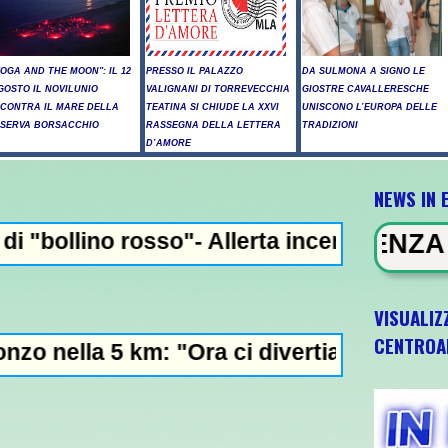
YOGA AND THE MOON": IL 12
PRESSO IL PALAZZO
DA SULMONA A SIGNO LE
GOSTO IL NOVILUNIO
VALIGNANI DI TORREVECCHIA
GIOSTRE CAVALLERESCHE
NCONTRA IL MARE DELLA
TEATINA SI CHIUDE LA XXVI
UNISCONO L’EUROPA DELLE
ISERVA BORSACCHIO
RASSEGNA DELLA LETTERA
TRADIZIONI
D’AMORE
NEWS IN 
"- Allerta incendi in Abruzzo, giornata cr
NEWS IN EVIDENZA - Raid russi su K
VISUALIZ
CENTROA
: "Ora ci divertiamo in staffetta"- L'Italia