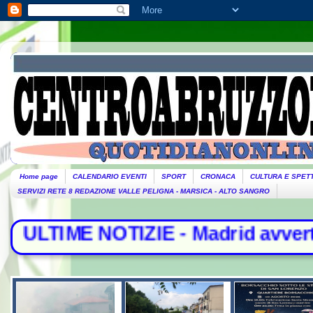
Home page
CALENDARIO EVENTI
SPORT
CRONACA
CULTURA E SPET
SERVIZI RETE 8 REDAZIONE VALLE PELIGNA - MARSICA - ALTO SANGRO
TIZIE - Madrid avverte Roma: "Riap