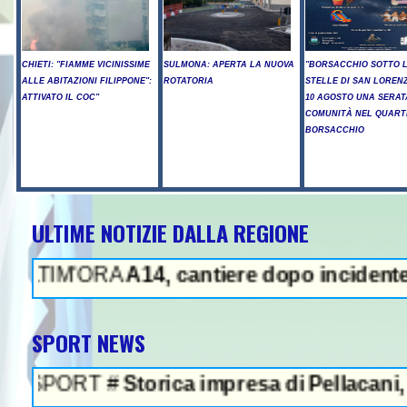
CHIETI: "FIAMME VICINISSIME
SULMONA: APERTA LA NUOVA
"BORSACCHIO SOTTO 
ALLE ABITAZIONI FILIPPONE":
ROTATORIA
STELLE DI SAN LORENZ
ATTIVATO IL COC"
10 AGOSTO UNA SERAT
COMUNITÀ NEL QUART
BORSACCHIO
ULTIME NOTIZIE DALLA REGIONE
NEWS IN EVIDENZA - 
'ORA
A14, cantiere dopo incidente, in Abru
SPORT NEWS
RT #
Storica impresa di Pellacani, agli Euro