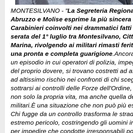
MONTESILVANO - "
La Segreteria Regio
Abruzzo e Molise esprime la più sincera 
Carabinieri coinvolti nei drammatici fatti 
serata del 1° luglio tra Montesilvano, Cit
Marina, rivolgendo ai militari rimasti ferit
una pronta e completa guarigione
.Ancora
un episodio in cui operatori di polizia, im
del proprio dovere, si trovano costretti ad 
ad altissimo rischio nei confronti di chi sc
sottrarsi ai controlli delle Forze dell'Ordine
non solo la propria vita, ma anche quella dei
militari.
È una situazione che non può più e
Chi fugge da un controllo trasforma le strad
estremo pericolo, costringendo gli uomini in
per impedire che condotte irresponsabili 