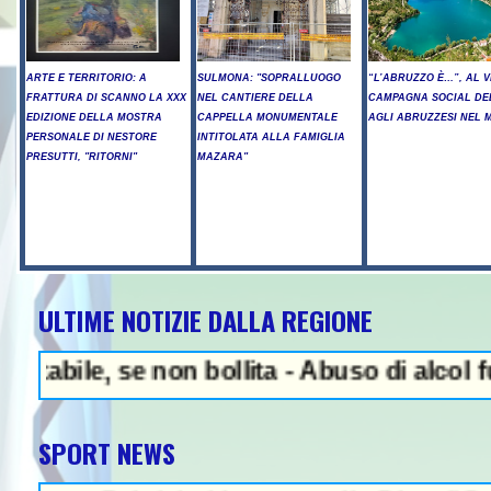
ARTE E TERRITORIO: A
SULMONA: "SOPRALLUOGO
“L’ABRUZZO È…”, AL V
FRATTURA DI SCANNO LA XXX
NEL CANTIERE DELLA
CAMPAGNA SOCIAL DE
EDIZIONE DELLA MOSTRA
CAPPELLA MONUMENTALE
AGLI ABRUZZESI NEL
PERSONALE DI NESTORE
INTITOLATA ALLA FAMIGLIA
PRESUTTI, "RITORNI"
MAZARA"
ULTIME NOTIZIE DALLA REGIONE
NEWS IN EVIDENZA - A
 se non bollita - Abuso di alcol fuori dall
SPORT NEWS