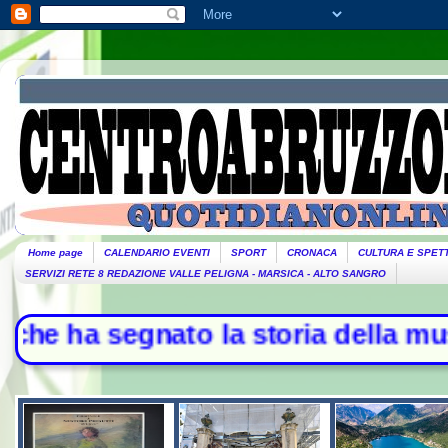
Home page
CALENDARIO EVENTI
SPORT
CRONACA
CULTURA E SPET
SERVIZI RETE 8 REDAZIONE VALLE PELIGNA - MARSICA - ALTO SANGRO
ato la storia della musica - L'Ira