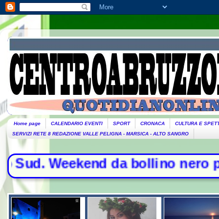
Home page
CALENDARIO EVENTI
SPORT
CRONACA
CULTURA E SPET
SERVIZI RETE 8 REDAZIONE VALLE PELIGNA - MARSICA - ALTO SANGRO
ekend da bollino nero per l'esodo - 