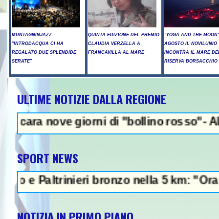
MUNTAGNINJAZZ:
QUINTA EDIZIONE DEL PREMIO
"YOGA AND THE MOON":
"INTRODACQUA CI HA
CLAUDIA VERZELLA A
AGOSTO IL NOVILUNIO
REGALATO DUE SPLENDIDE
FRANCAVILLA AL MARE
INCONTRA IL MARE DE
SERATE"
RISERVA BORSACCHIO
ULTIME NOTIZIE DALLA REGIONE
NEWS IN EVIDENZA
giorni di "bollino rosso"- Allerta incendi 
SPORT NEWS
inieri bronzo nella 5 km: "Ora ci divertiam
NOTIZIA IN PRIMO PIANO