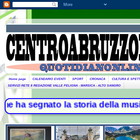
Home page
CALENDARIO EVENTI
SPORT
CRONACA
CULTURA E SPET
SERVIZI RETE 8 REDAZIONE VALLE PELIGNA - MARSICA - ALTO SANGRO
to la storia della musica - L'Iran: