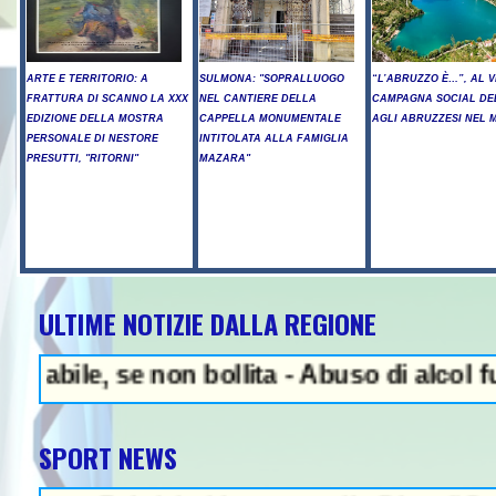
ARTE E TERRITORIO: A
SULMONA: "SOPRALLUOGO
“L’ABRUZZO È…”, AL V
FRATTURA DI SCANNO LA XXX
NEL CANTIERE DELLA
CAMPAGNA SOCIAL DE
EDIZIONE DELLA MOSTRA
CAPPELLA MONUMENTALE
AGLI ABRUZZESI NEL
PERSONALE DI NESTORE
INTITOLATA ALLA FAMIGLIA
PRESUTTI, "RITORNI"
MAZARA"
ULTIME NOTIZIE DALLA REGIONE
NEWS IN EVIDENZA - Arr
se non bollita - Abuso di alcol fuori dalla
SPORT NEWS