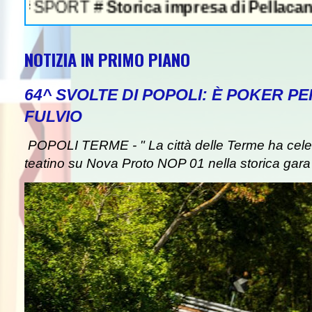
#
Storica impresa di Pellacani, agli Europei 
NOTIZIA IN PRIMO PIANO
64^ SVOLTE DI POPOLI: È POKER P
FULVIO
POPOLI TERME - " La città delle Terme ha celebr
teatino su Nova Proto NOP 01 nella storica gara d