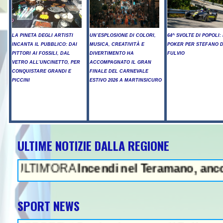
LA PINETA DEGLI ARTISTI
UN’ESPLOSIONE DI COLORI,
64^ SVOLTE DI POPOLI: 
INCANTA IL PUBBLICO: DAI
MUSICA, CREATIVITÀ E
POKER PER STEFANO D
PITTORI AI FOSSILI, DAL
DIVERTIMENTO HA
FULVIO
VETRO ALL’UNCINETTO, PER
ACCOMPAGNATO IL GRAN
CONQUISTARE GRANDI E
FINALE DEL CARNEVALE
PICCINI
ESTIVO 2026 A MARTINSICURO
ULTIME NOTIZIE DALLA REGIONE
NEWS IN EVIDENZA - Litiga
A
Incendi nel Teramano, ancora elicotteri i
SPORT NEWS