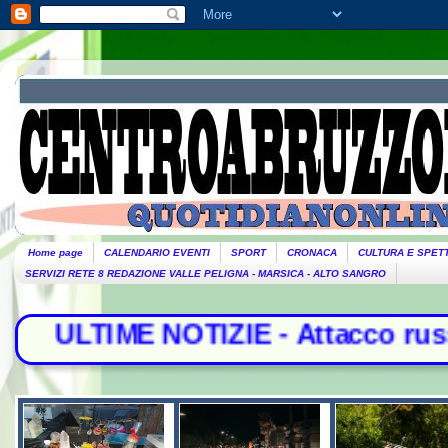
Home page
CALENDARIO EVENTI
SPORT
CRONACA
CULTURA E SPET
SERVIZI RETE 8 REDAZIONE VALLE PELIGNA - MARSICA - ALTO SANGRO
- Attacco russo su Odessa e Kharkiv.