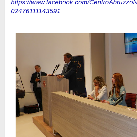
https://www.facebook.com/CentroAbruzzo
02476111143591