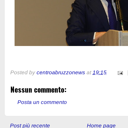
Posted by
centroabruzzonews
at
19:15
Nessun commento:
Posta un commento
Post più recente
Home page