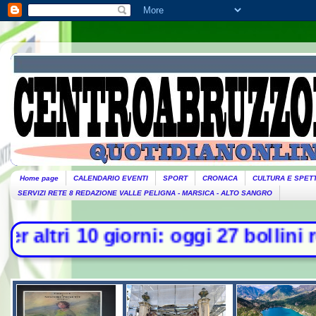
Home page
CALENDARIO EVENTI
SPORT
CRONACA
CULTURA E SPET
SERVIZI RETE 8 REDAZIONE VALLE PELIGNA - MARSICA - ALTO SANGRO
 giorni: oggi 27 bollini rossi, ven