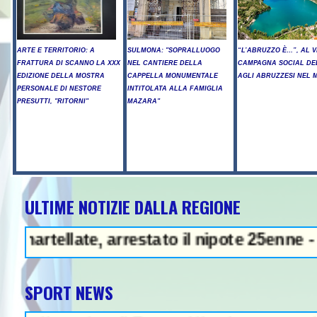
ARTE E TERRITORIO: A
SULMONA: "SOPRALLUOGO
“L’ABRUZZO È…”, AL V
FRATTURA DI SCANNO LA XXX
NEL CANTIERE DELLA
CAMPAGNA SOCIAL DE
EDIZIONE DELLA MOSTRA
CAPPELLA MONUMENTALE
AGLI ABRUZZESI NEL
PERSONALE DI NESTORE
INTITOLATA ALLA FAMIGLIA
PRESUTTI, "RITORNI"
MAZARA"
ULTIME NOTIZIE DALLA REGIONE
ZA - Arresto illegale e peculato, i
late, arrestato il nipote 25enne - A Chiet
SPORT NEWS