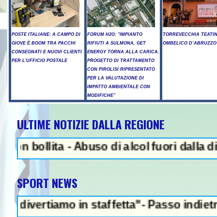
POSTE ITALIANE: A CAMPO DI
FORUM H2O: "IMPIANTO
TORREVECCHIA TEATI
GIOVE È BOOM TRA PACCHI
RIFIUTI A SULMONA, GET
OMBELICO D’ABRUZZO
CONSEGNATI E NUOVI CLIENTI
ENERGY TORNA ALLA CARICA.
PER L'UFFICIO POSTALE
PROGETTO DI TRATTAMENTO
CON PIROLISI RIPRESENTATO
PER LA VALUTAZIONE DI
IMPATTO AMBIENTALE CON
MODIFICHE"
ULTIME NOTIZIE DALLA REGIONE
ollita - Abuso di alcol fuori dalla discote
SPORT NEWS
tiamo in staffetta"- Passo indietro della Fi