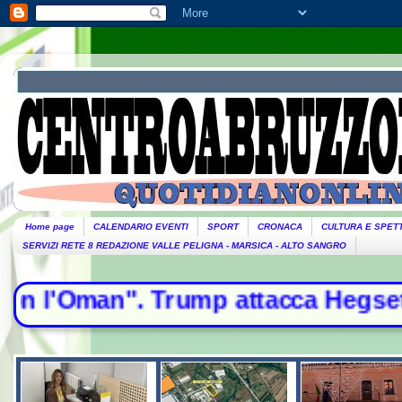
Home page
CALENDARIO EVENTI
SPORT
CRONACA
CULTURA E SPET
SERVIZI RETE 8 REDAZIONE VALLE PELIGNA - MARSICA - ALTO SANGRO
ump attacca Hegseth - Il Papa arri