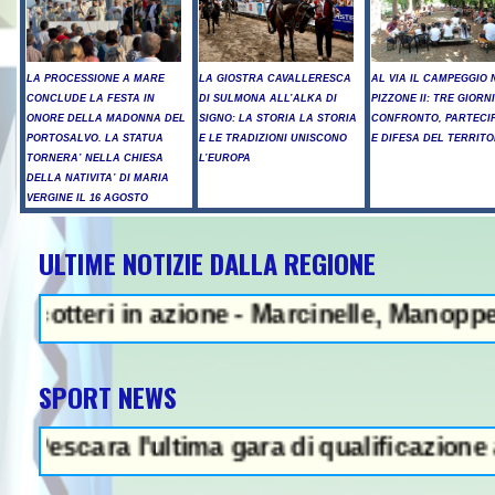
LA PROCESSIONE A MARE
LA GIOSTRA CAVALLERESCA
AL VIA IL CAMPEGGIO 
CONCLUDE LA FESTA IN
DI SULMONA ALL’ALKA DI
PIZZONE II: TRE GIORNI
ONORE DELLA MADONNA DEL
SIGNO: LA STORIA LA STORIA
CONFRONTO, PARTECI
PORTOSALVO. LA STATUA
E LE TRADIZIONI UNISCONO
E DIFESA DEL TERRITO
TORNERA’ NELLA CHIESA
L’EUROPA
DELLA NATIVITA’ DI MARIA
VERGINE IL 16 AGOSTO
ULTIME NOTIZIE DALLA REGIONE
 in azione - Marcinelle, Manoppello ricord
SPORT NEWS
ara l'ultima gara di qualificazione a Euro '2