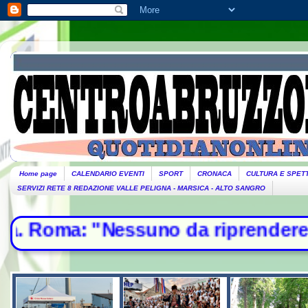
Home page
CALENDARIO EVENTI
SPORT
CRONACA
CULTURA E SPET
SERVIZI RETE 8 REDAZIONE VALLE PELIGNA - MARSICA - ALTO SANGRO
 "Nessuno da riprendere"- Mosca, 12