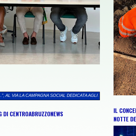
 DEDICATA AGLI ABRUZZESI NEL MONDO
>>
CIP E REGIONE ABRUZ
IL CONCE
NG DI CENTROABRUZZONEWS
NOTTE DE