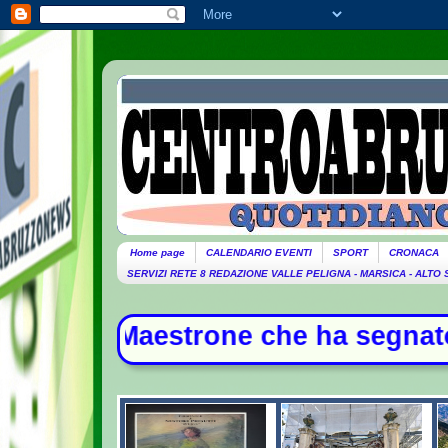
Home page
CALENDARIO EVENTI
SPORT
CRONACA
SERVIZI RETE 8 REDAZIONE VALLE PELIGNA - MARSICA - ALTO
 che ha segnato la storia della mus