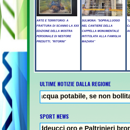
ARTE E TERRITORIO: A
SULMONA: "SOPRALLUOGO
“
FRATTURA DI SCANNO LA XXX
NEL CANTIERE DELLA
C
EDIZIONE DELLA MOSTRA
CAPPELLA MONUMENTALE
A
PERSONALE DI NESTORE
INTITOLATA ALLA FAMIGLIA
PRESUTTI, "RITORNI"
MAZARA"
ULTIME NOTIZIE DALLA REGIONE
qua potabile, se non bollita - Abuso di alc
NEWS IN EV
SPORT NEWS
ucci oro e Paltrinieri bronzo nella 5 km: "O