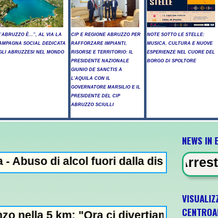
L’ABRUZZO È…”, AL VIA LA
CIP E REGIONE ABRUZZO PER
NOTE SOTTO LE STELLE:
AMPAGNA SOCIAL DEDICATA
RAFFORZARE IMPIANTI,
MUSICA, CULTURA E NUOVE
GLI ABRUZZESI NEL MONDO
RISORSE E TERRITORIO: IL
ESPERIENZE NEL CUORE DEL
PRESIDENTE NAZIONALE
BORGO DI SPOLTORE
GIUNIO DE SANCTIS A
L’AQUILA CON IL
GOVERNATORE MARSILIO E IL
PRESIDENTE DEL CIP
ABRUZZO SCIULLI
NEWS IN 
ol fuori dalla discoteca, minorenni intossi
IDENZA - Arresto illegale e peculat
VISUALIZ
CENTROA
ra ci divertiamo in staffetta"- L'Italia U21