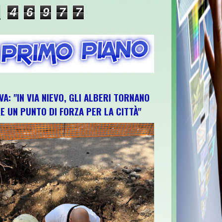
4
6
9
7
7
VA: "IN VIA NIEVO, GLI ALBERI TORNANO
E UN PUNTO DI FORZA PER LA CITTÀ"