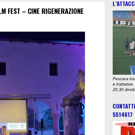
L’ATTACC
LM FEST – CINE RIGENERAZIONE
Pescara tra
e trattativ
20,30 diret
CONTATT
5514617