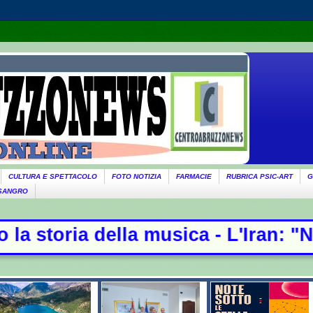
CULTURA E SPETTACOLO
FOTO NOTIZIA
FARMACIE
RUBRICA PSIC-ART
G
 SANGRO
ica - L'Iran: "Non stiamo negoziand