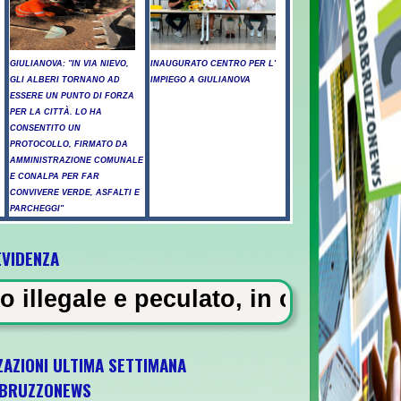
GIULIANOVA: "IN VIA NIEVO,
INAUGURATO CENTRO PER L'
GLI ALBERI TORNANO AD
IMPIEGO A GIULIANOVA
ESSERE UN PUNTO DI FORZA
PER LA CITTÀ. LO HA
CONSENTITO UN
PROTOCOLLO, FIRMATO DA
AMMINISTRAZIONE COMUNALE
E CONALPA PER FAR
CONVIVERE VERDE, ASFALTI E
PARCHEGGI"
EVIDENZA
cati a Pescara - Il vento riaccende il rogo
o, in carcere 5 vigili urbani a Mi
ZAZIONI ULTIMA SETTIMANA
BRUZZONEWS
 il 5 ottobre a Pescara l'ultima gara di qua