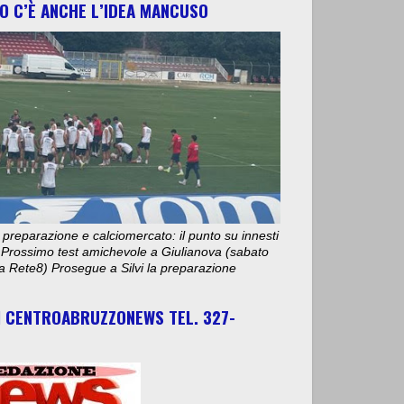
O C’È ANCHE L’IDEA MANCUSO
 preparazione e calciomercato: il punto su innesti
e. Prossimo test amichevole a Giulianova (sabato
ta Rete8) Prosegue a Silvi la preparazione
I CENTROABRUZZONEWS TEL. 327-