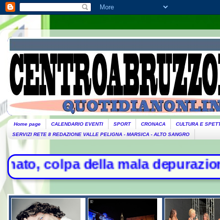
Home page
CALENDARIO EVENTI
SPORT
CRONACA
CULTURA E SPET
SERVIZI RETE 8 REDAZIONE VALLE PELIGNA - MARSICA - ALTO SANGRO
a della mala depurazione - Stretta 