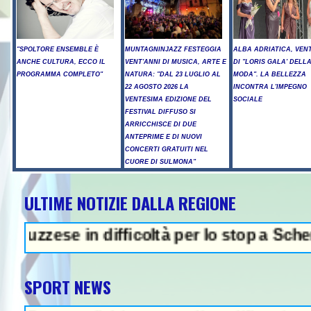
"SPOLTORE ENSEMBLE È
MUNTAGNINJAZZ FESTEGGIA
ALBA ADRIATICA, VENT
ANCHE CULTURA, ECCO IL
VENT'ANNI DI MUSICA, ARTE E
DI "LORIS GALA' DELL
PROGRAMMA COMPLETO"
NATURA: "DAL 23 LUGLIO AL
MODA". LA BELLEZZA
22 AGOSTO 2026 LA
INCONTRA L'IMPEGNO
VENTESIMA EDIZIONE DEL
SOCIALE
FESTIVAL DIFFUSO SI
ARRICCHISCE DI DUE
ANTEPRIME E DI NUOVI
CONCERTI GRATUITI NEL
CUORE DI SULMONA"
ULTIME NOTIZIE DALLA REGIONE
e in difficoltà per lo stop a Schengen- In
SPORT NEWS