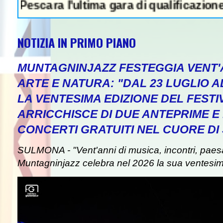
ara l'ultima gara di qualificazione a Euro '2
NOTIZIA IN PRIMO PIANO
MUNTAGNINJAZZ FESTEGGIA VENT'A
ARTE E NATURA: "DAL 23 LUGLIO A
LA VENTESIMA EDIZIONE DEL FESTI
EWS IN EVIDENZA - Attentato a Ran
ARRICCHISCE DI DUE ANTEPRIME E 
CONCERTI GRATUITI NEL CUORE D
SULMONA - "Vent'anni di musica, incontri, paes
Muntagninjazz celebra nel 2026 la sua ventesim