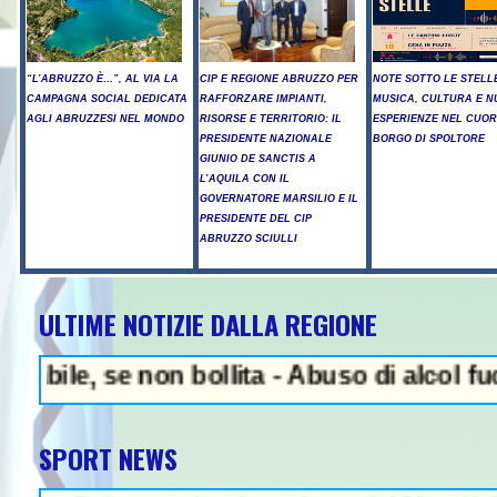
“L’ABRUZZO È…”, AL VIA LA
CIP E REGIONE ABRUZZO PER
NOTE SOTTO LE STELL
CAMPAGNA SOCIAL DEDICATA
RAFFORZARE IMPIANTI,
MUSICA, CULTURA E N
AGLI ABRUZZESI NEL MONDO
RISORSE E TERRITORIO: IL
ESPERIENZE NEL CUOR
PRESIDENTE NAZIONALE
BORGO DI SPOLTORE
GIUNIO DE SANCTIS A
L’AQUILA CON IL
GOVERNATORE MARSILIO E IL
PRESIDENTE DEL CIP
ABRUZZO SCIULLI
ULTIME NOTIZIE DALLA REGIONE
NEWS IN EVIDENZA - 
e, se non bollita - Abuso di alcol fuori da
SPORT NEWS