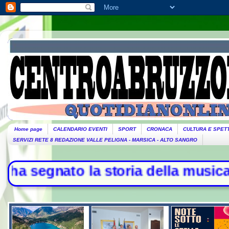
Home page
CALENDARIO EVENTI
SPORT
CRONACA
CULTURA E SPET
SERVIZI RETE 8 REDAZIONE VALLE PELIGNA - MARSICA - ALTO SANGRO
gnato la storia della musica - L'Ir