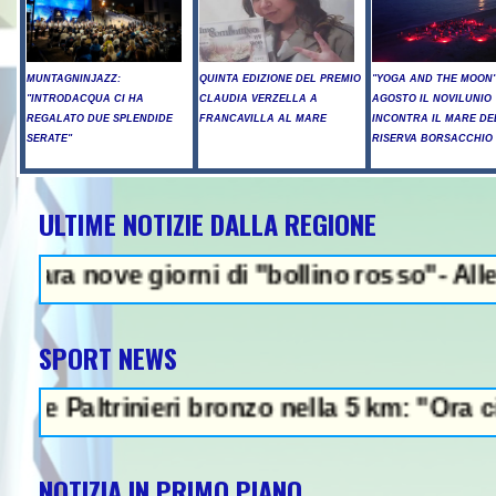
MUNTAGNINJAZZ:
QUINTA EDIZIONE DEL PREMIO
"YOGA AND THE MOON":
"INTRODACQUA CI HA
CLAUDIA VERZELLA A
AGOSTO IL NOVILUNIO
REGALATO DUE SPLENDIDE
FRANCAVILLA AL MARE
INCONTRA IL MARE DE
SERATE"
RISERVA BORSACCHIO
ULTIME NOTIZIE DALLA REGIONE
NEWS IN EVIDEN
e giorni di "bollino rosso"- Allerta incen
SPORT NEWS
ltrinieri bronzo nella 5 km: "Ora ci diverti
NOTIZIA IN PRIMO PIANO