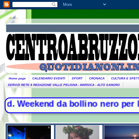
Home page
CALENDARIO EVENTI
SPORT
CRONACA
CULTURA E SPET
SERVIZI RETE 8 REDAZIONE VALLE PELIGNA - MARSICA - ALTO SANGRO
Weekend da bollino nero per l'esodo