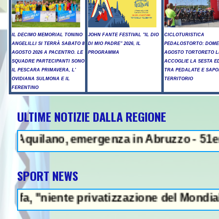
IL DECIMO MEMORIAL TONINO
JOHN FANTE FESTIVAL "IL DIO
CICLOTURISTICA
ANGELILLI SI TERRÀ SABATO 8
DI MIO PADRE" 2026, IL
PEDALOSTORTO: DOME
AGOSTO 2026 A PACENTRO. LE
PROGRAMMA
AGOSTO TORTORETO L
SQUADRE PARTECIPANTI SONO
ACCOGLIE LA SESTA E
IL PESCARA PRIMAVERA, L'
TRA PEDALATE E SAPO
OVIDIANA SULMONA E IL
TERRITORIO
FERENTINO
ULTIME NOTIZIE DALLA REGIONE
NEWS IN EVIDENZ
Aquilano, emergenza in Abruzzo - 51enne mu
SPORT NEWS
"niente privatizzazione del Mondiale"- L'It