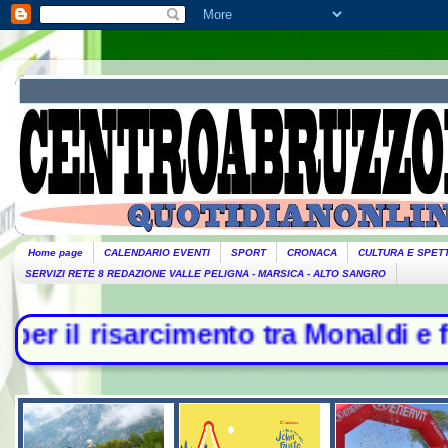
Home page
CALENDARIO EVENTI
SPORT
CRONACA
CULTURA E SPET
SERVIZI RETE 8 REDAZIONE VALLE PELIGNA - MARSICA - ALTO SANGRO
arcimento tra Monaldi e famiglia -