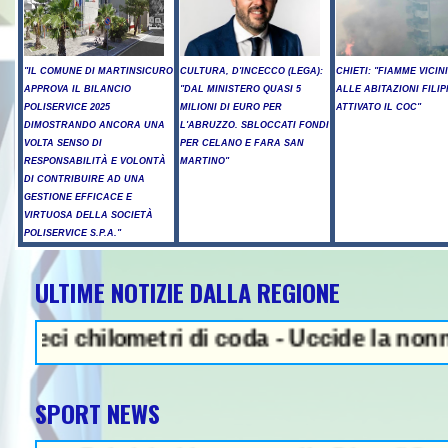
"IL COMUNE DI MARTINSICURO
CULTURA, D'INCECCO (LEGA):
CHIETI: "FIAMME VICIN
APPROVA IL BILANCIO
"DAL MINISTERO QUASI 5
ALLE ABITAZIONI FILIP
POLISERVICE 2025
MILIONI DI EURO PER
ATTIVATO IL COC"
DIMOSTRANDO ANCORA UNA
L'ABRUZZO. SBLOCCATI FONDI
VOLTA SENSO DI
PER CELANO E FARA SAN
RESPONSABILITÀ E VOLONTÀ
MARTINO"
DI CONTRIBUIRE AD UNA
GESTIONE EFFICACE E
VIRTUOSA DELLA SOCIETÀ
POLISERVICE S.P.A."
ULTIME NOTIZIE DALLA REGIONE
NEWS IN EVIDENZA - Sparat
 chilometri di coda - Uccide la nonna a mar
SPORT NEWS