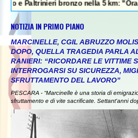
Paltrinieri bronzo nella 5 km: "Ora ci dive
NOTIZIA IN PRIMO PIANO
MARCINELLE, CGIL ABRUZZO MOLIS
DOPO, QUELLA TRAGEDIA PARLA A
RANIERI: “RICORDARE LE VITTIME S
INTERROGARSI SU SICUREZZA, MIG
SFRUTTAMENTO DEL LAVORO”
PESCARA - “Marcinelle è una storia di emigrazion
sfruttamento e di vite sacrificate. Settant'anni do