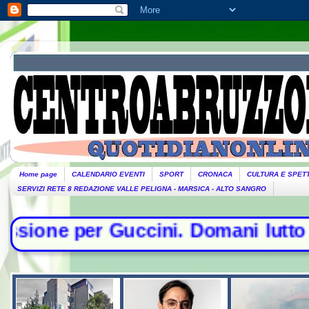
Home page
CALENDARIO EVENTI
SPORT
CRONACA
CULTURA E SPET
SERVIZI RETE 8 REDAZIONE VALLE PELIGNA - MARSICA - ALTO SANGRO
uccini. Domani lutto cittadino- Con