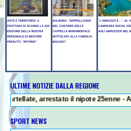
ARTE E TERRITORIO: A
SULMONA: "SOPRALLUOGO
“L’ABRUZZO È…”, AL V
FRATTURA DI SCANNO LA XXX
NEL CANTIERE DELLA
CAMPAGNA SOCIAL DE
EDIZIONE DELLA MOSTRA
CAPPELLA MONUMENTALE
AGLI ABRUZZESI NEL
PERSONALE DI NESTORE
INTITOLATA ALLA FAMIGLIA
PRESUTTI, "RITORNI"
MAZARA"
ULTIME NOTIZIE DALLA REGIONE
 Arresto illegale e peculato, in c
e, arrestato il nipote 25enne - A Chieti Sc
SPORT NEWS