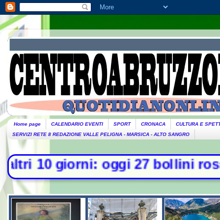
Home page
CALENDARIO EVENTI
SPORT
CRONACA
CULTURA E SPET
SERVIZI RETE 8 REDAZIONE VALLE PELIGNA - MARSICA - ALTO SANGRO
ni: oggi 27 bollini rossi, venerdì 