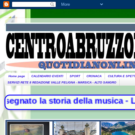
Home page
CALENDARIO EVENTI
SPORT
CRONACA
CULTURA E SPET
SERVIZI RETE 8 REDAZIONE VALLE PELIGNA - MARSICA - ALTO SANGRO
a storia della musica - L'Iran: "No