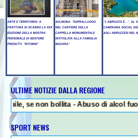
ARTE E TERRITORIO: A
SULMONA: "SOPRALLUOGO
“L’ABRUZZO È…”, AL V
FRATTURA DI SCANNO LA XXX
NEL CANTIERE DELLA
CAMPAGNA SOCIAL DE
EDIZIONE DELLA MOSTRA
CAPPELLA MONUMENTALE
AGLI ABRUZZESI NEL
PERSONALE DI NESTORE
INTITOLATA ALLA FAMIGLIA
PRESUTTI, "RITORNI"
MAZARA"
ULTIME NOTIZIE DALLA REGIONE
NEWS IN EVIDENZA - Arr
se non bollita - Abuso di alcol fuori dalla
SPORT NEWS