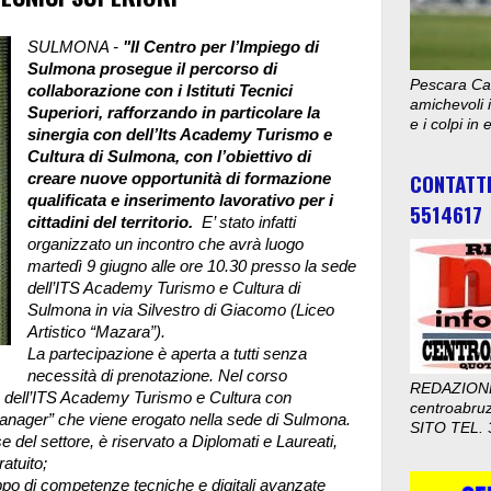
SULMONA -
"Il Centro per l’Impiego di
Sulmona prosegue il percorso di
Pescara Cal
collaborazione con i Istituti Tecnici
amichevoli i
Superiori, rafforzando in particolare la
e i colpi in
sinergia con dell’Its Academy Turismo e
Cultura di Sulmona, con l’obiettivo di
CONTATT
creare nuove opportunità di formazione
qualificata e inserimento lavorativo per i
5514617
cittadini del territorio.
E’ stato infatti
organizzato un incontro che avrà luogo
martedì 9 giugno alle ore 10.30 presso la sede
dell’ITS Academy Turismo e Cultura di
Sulmona in via Silvestro di Giacomo (Liceo
Artistico “Mazara”).
La partecipazione è aperta a tutti senza
necessità di prenotazione.
Nel corso
REDAZION
vità dell’ITS Academy Turismo e Cultura con
centroabru
 Manager” che viene erogato nella sede di Sulmona.
SITO TEL. 
e del settore, è riservato a Diplomati e Laureati,
atuito;
uppo di competenze tecniche e digitali avanzate