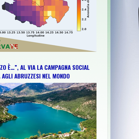
ZO È…”, AL VIA LA CAMPAGNA SOCIAL
 AGLI ABRUZZESI NEL MONDO
 DEL PROCESSO DI RINNOVO DEL PARCO AUTO
>>
"SULMONA CIT