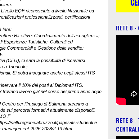
aniere.
° Livello EQF riconosciuto a livello Nazionale ed
tificazioni professionalizzanti, certificazioni
RETE 8 -
 fare:
rutture Ricettive; Coordinamento dell’accoglienza;
i Esperienze Turistiche, Culturali ed
ie Commerciali e Gestione delle vendite;
e.
vi (CFU), ci sarà la possibilità di iscriversi
rea Triennale;
sionali. Si potrà insegnare anche negli stessi ITS
servare il 10% dei posti ai Diplomati ITS.
S trovano lavoro gia’ nel corso del primo anno dopo
 del Centro per l’Impiego di Sulmona saranno a
e sui percorsi formativi attualmente disponibili.
!"
RETE 8 -
https://selfi.regione.abruzzo.it/pages/its-studenti e
CENTRAL
ality-management-2026-2028/2-13.html