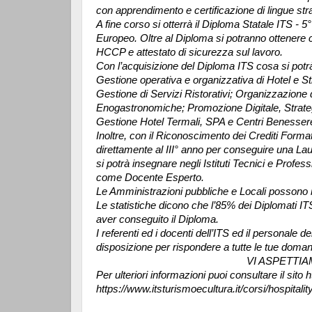
con apprendimento e certificazione di lingue str
A fine corso si otterrà il Diploma Statale ITS - 5
Europeo. Oltre al Diploma si potranno ottenere cer
HCCP e attestato di sicurezza sul lavoro.
Con l’acquisizione del Diploma ITS cosa si potrà
Gestione operativa e organizzativa di Hotel e St
Gestione di Servizi Ristorativi; Organizzazione d
Enogastronomiche; Promozione Digitale, Strateg
Gestione Hotel Termali, SPA e Centri Benesser
Inoltre, con il Riconoscimento dei Crediti Formati
direttamente al III° anno per conseguire una Lau
si potrà insegnare negli Istituti Tecnici e Profes
come Docente Esperto.
Le Amministrazioni pubbliche e Locali possono ri
Le statistiche dicono che l’85% dei Diplomati IT
aver conseguito il Diploma.
I referenti ed i docenti dell’ITS ed il personale
disposizione per rispondere a tutte le tue domand
VI ASPETTIAMO 
Per ulteriori informazioni puoi consultare il sito 
https://www.itsturismoecultura.it/corsi/hospit