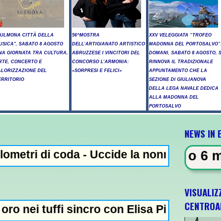
SULMONA CITTÀ DELLA
56^MOSTRA
XXV VELEGGIATA “TROFEO
USICA", SABATO 8 AGOSTO
DELL’ARTIGIANATO ARTISTICO
MADONNA DEL PORTOSALVO”
NA GIORNATA TRA CULTURA,
ABRUZZESE I VINCITORI DEL
DOMANI, SABATO 8 AGOSTO, S
RTE, CONCERTO E
CONCORSO L’ARMONIA:
RINNOVA IL TRADIZIONALE
ALORIZZAZIONE DEL
«SORPRESI E FELICI»
APPUNTAMENTO CHE LA
ERRITORIO
SEZIONE DI GIULIANOVA
DELLA LEGA NAVALE DEDICA
ALLA MADONNA DEL
PORTOSALVO
NEWS IN 
oda - Uccide la nonna a martellate, arresta
VISUALIZ
CENTROA
i sincro con Elisa Pizzini - Taddeucci oro e