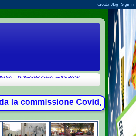
IOSTRA
INTRODACQUA AGORA - SERVIZI LOCALI
ovid, duello con Meloni - Patto di 