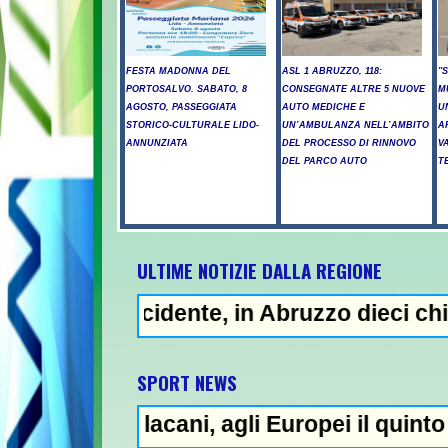
FESTA MADONNA DEL
ASL 1 ABRUZZO, 118:
"
PORTOSALVO. SABATO, 8
CONSEGNATE ALTRE 5 NUOVE
M
AGOSTO, PASSEGGIATA
AUTO MEDICHE E
U
STORICO-CULTURALE LIDO-
UN’AMBULANZA NELL’AMBITO
A
ANNUNZIATA
DEL PROCESSO DI RINNOVO
V
DEL PARCO AUTO
T
ULTIME NOTIZIE DALLA REGIONE
ncidente, in Abruzzo dieci chilometri di c
SPORT NEWS
llacani, agli Europei il quinto oro nei tuff