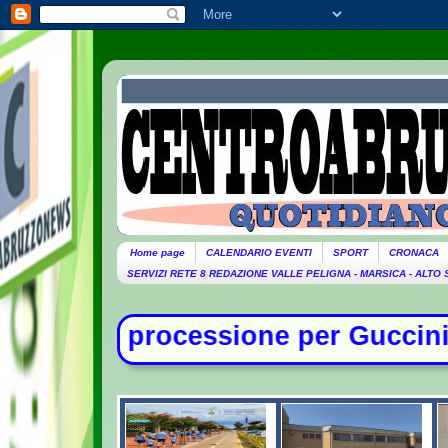
Home page
CALENDARIO EVENTI
SPORT
CRONACA
SERVIZI RETE 8 REDAZIONE VALLE PELIGNA - MARSICA - ALTO
ione per Guccini. Domani lutto citt