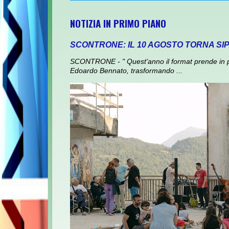
NOTIZIA IN PRIMO PIANO
SCONTRONE: IL 10 AGOSTO TORNA SI
SCONTRONE - " Quest'anno il format prende in prest
Edoardo Bennato, trasformando ...