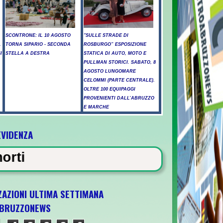
SCONTRONE: IL 10 AGOSTO
"SULLE STRADE DI
.
TORNA SIPARIO - SECONDA
ROSBURGO” ESPOSIZIONE
I
STELLA A DESTRA
STATICA DI AUTO, MOTO E
PULLMAN STORICI. SABATO, 8
AGOSTO LUNGOMARE
CELOMMI (PARTE CENTRALE).
OLTRE 100 EQUIPAGGI
PROVENIENTI DALL’ABRUZZO
E MARCHE
EVIDENZA
to il nipote 25enne -
NEWS IN EVI
ZAZIONI ULTIMA SETTIMANA
BRUZZONEWS
 Paltrinieri bronzo nella 5 km: "Ora ci dive