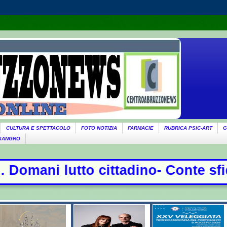
CULTURA E SPETTACOLO
FOTO NOTIZIA
FARMACIE
RUBRICA PSIC-ART
G
 SANGRO
adino- Conte sfida la commissione C