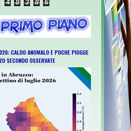
4
8
3
8
6
026: CALDO ANOMALO E POCHE PIOGGE
ZZO SECONDO OSSERVATE