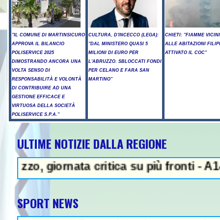
"IL COMUNE DI MARTINSICURO
CULTURA, D'INCECCO (LEGA):
CHIETI: "FIAMME VICIN
APPROVA IL BILANCIO
"DAL MINISTERO QUASI 5
ALLE ABITAZIONI FILIP
POLISERVICE 2025
MILIONI DI EURO PER
ATTIVATO IL COC"
DIMOSTRANDO ANCORA UNA
L'ABRUZZO. SBLOCCATI FONDI
VOLTA SENSO DI
PER CELANO E FARA SAN
RESPONSABILITÀ E VOLONTÀ
MARTINO"
DI CONTRIBUIRE AD UNA
GESTIONE EFFICACE E
VIRTUOSA DELLA SOCIETÀ
POLISERVICE S.P.A."
ULTIME NOTIZIE DALLA REGIONE
iornata critica su più fronti - A14, cantie
SPORT NEWS