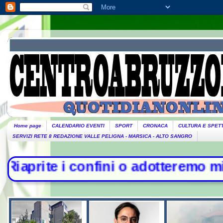
Home page
CALENDARIO EVENTI
SPORT
CRONACA
CULTURA E SPET
SERVIZI RETE 8 REDAZIONE VALLE PELIGNA - MARSICA - ALTO SANGRO
ini o adotteremo misure". Piantedos