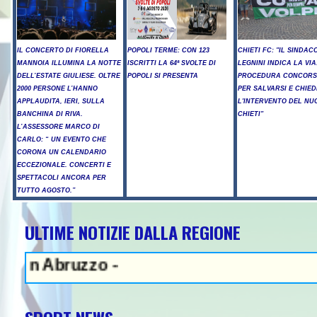
IL CONCERTO DI FIORELLA
POPOLI TERME: CON 123
CHIETI FC: "IL SINDAC
MANNOIA ILLUMINA LA NOTTE
ISCRITTI LA 64ª SVOLTE DI
LEGNINI INDICA LA VIA
DELL’ESTATE GIULIESE. OLTRE
POPOLI SI PRESENTA
PROCEDURA CONCORS
2000 PERSONE L’HANNO
PER SALVARSI E CHIED
APPLAUDITA, IERI, SULLA
L'INTERVENTO DEL NU
BANCHINA DI RIVA.
CHIETI"
L’ASSESSORE MARCO DI
CARLO: “ UN EVENTO CHE
CORONA UN CALENDARIO
ECCEZIONALE. CONCERTI E
SPETTACOLI ANCORA PER
TUTTO AGOSTO.”
ULTIME NOTIZIE DALLA REGIONE
ruzzo -