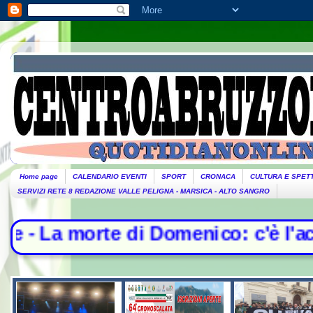
Home page
CALENDARIO EVENTI
SPORT
CRONACA
CULTURA E SPET
SERVIZI RETE 8 REDAZIONE VALLE PELIGNA - MARSICA - ALTO SANGRO
 di Domenico: c'è l'accordo per il