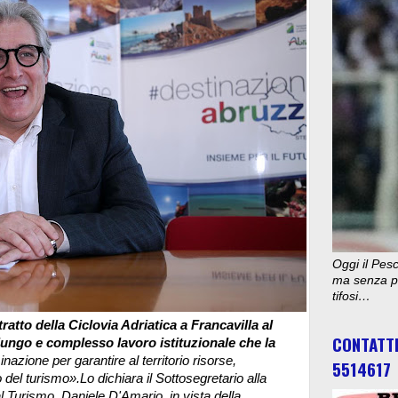
Oggi il Pesc
ma senza pu
tifosi…
atto della Ciclovia Adriatica a Francavilla al
CONTATT
lungo e complesso lavoro istituzionale che la
azione per garantire al territorio risorse,
5514617
ro del turismo».
Lo dichiara il Sottosegretario alla
 Turismo, Daniele D'Amario, in vista della