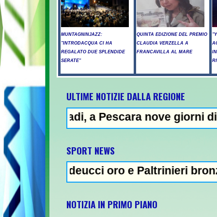
MUNTAGNINJAZZ:
QUINTA EDIZIONE DEL PREMIO
"
"INTRODACQUA CI HA
CLAUDIA VERZELLA A
A
REGALATO DUE SPLENDIDE
FRANCAVILLA AL MARE
I
SERATE"
R
ULTIME NOTIZIE DALLA REGIONE
 a Pescara nove giorni di "bollino rosso"-
NE
SPORT NEWS
deucci oro e Paltrinieri bronzo nella 5 km: 
NOTIZIA IN PRIMO PIANO