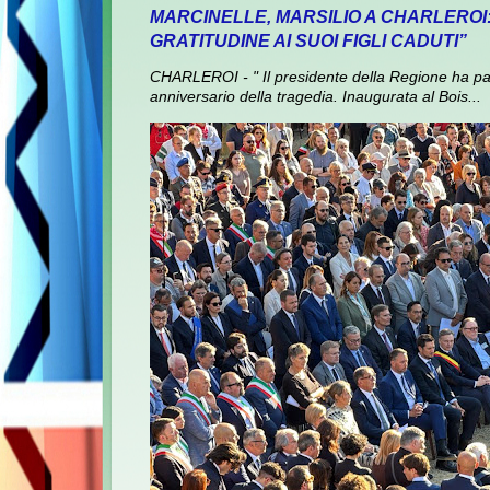
MARCINELLE, MARSILIO A CHARLEROI
GRATITUDINE AI SUOI FIGLI CADUTI”
CHARLEROI - " Il presidente della Regione ha pa
anniversario della tragedia. Inaugurata al Bois...