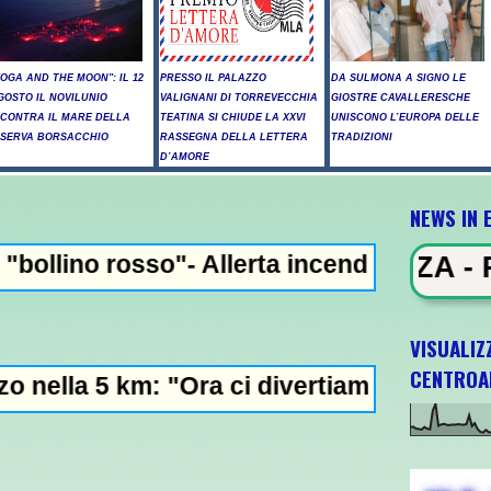
YOGA AND THE MOON": IL 12
PRESSO IL PALAZZO
DA SULMONA A SIGNO LE
GOSTO IL NOVILUNIO
VALIGNANI DI TORREVECCHIA
GIOSTRE CAVALLERESCHE
NCONTRA IL MARE DELLA
TEATINA SI CHIUDE LA XXVI
UNISCONO L’EUROPA DELLE
ISERVA BORSACCHIO
RASSEGNA DELLA LETTERA
TRADIZIONI
D’AMORE
NEWS IN 
 Allerta incendi in Abruzzo, giornata crit
WS IN EVIDENZA - Raid russi su Kie
VISUALIZ
CENTROA
"Ora ci divertiamo in staffetta"- L'Italia U