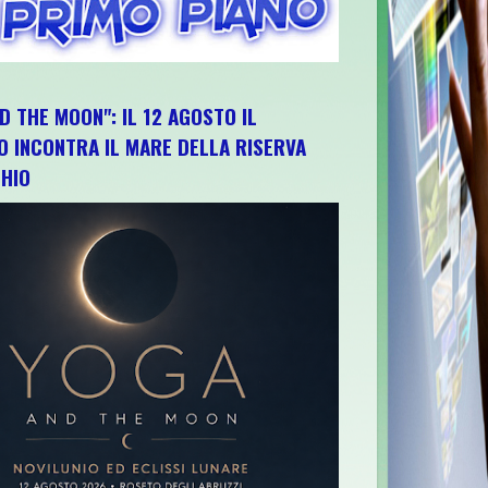
D THE MOON": IL 12 AGOSTO IL
O INCONTRA IL MARE DELLA RISERVA
HIO