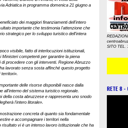
lovia Adriatica in programma domenica 21 giugno a
neficiato dei maggiori finanziamenti dell'intero
isultato importante che testimonia l'attenzione che
o strategico per lo sviluppo turistico dell'intera
REDAZION
centroabru
SITO TEL. 
o visibile, fatto di interlocuzioni istituzionali,
i Ministeri competenti per garantire la piena
i di procedere con gli interventi. Regione Abruzzo
 ha lavorato senza sosta affinché questo progetto
territori».
mportante delle risorse disponibili nasce dalla
RETE 8 -
all'interno del sistema turistico regionale.
ioni della costa abruzzese e rappresenta uno snodo
gherà l'intero litorale».
mostrazione concreta di quanto sia fondamentale
tire e accompagnare i territori nella
risultato vi è un intenso lavoro istituzionale che ha