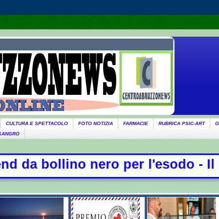
CULTURA E SPETTACOLO
FOTO NOTIZIA
FARMACIE
RUBRICA PSIC-ART
G
 SANGRO
ro per l'esodo - Il governo ricorda