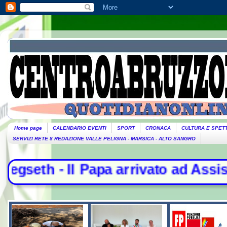
Home page
CALENDARIO EVENTI
SPORT
CRONACA
CULTURA E SPET
SERVIZI RETE 8 REDAZIONE VALLE PELIGNA - MARSICA - ALTO SANGRO
pa arrivato ad Assisi per l'incont