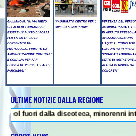
GIULIANOVA: "IN VIA NIEVO,
INAUGURATO CENTRO PER L'
VERTENZA DEL PERSO
GLI ALBERI TORNANO AD
IMPIEGO A GIULIANOVA
AMMINISTRATIVO E TE
ESSERE UN PUNTO DI FORZA
IN APPALTO PRESSO LA
PER LA CITTÀ. LO HA
AVEZZANO SULMONA
CONSENTITO UN
L’AQUILA: "CONCLUSO
PROTOCOLLO, FIRMATO DA
L'INCONTRO IN PREFET
AMMINISTRAZIONE COMUNALE
SINDACATI AGGIORNA
E CONALPA PER FAR
STATO DI AGITAZIONE I
CONVIVERE VERDE, ASFALTI E
ATTESA DI RISCONTRI
PARCHEGGI"
CONCRETI"
ULTIME NOTIZIE DALLA REGIONE
- Arresto illegale e peculato, in c
 fuori dalla discoteca, minorenni intossic