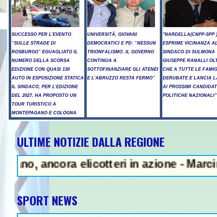
SUCCESSO PER L’EVENTO
UNIVERSITÀ, GIOVANI
"NARDELLA(CNPP-SPP 
“SULLE STRADE DI
DEMOCRATICI E PD: “NESSUN
ESPRIME VICINANZA AL
ROSBURGO” EGUAGLIATO IL
TRIONFALISMO. IL GOVERNO
SINDACO DI SULMONA
NUMERO DELLA SCORSA
CONTINUA A
GIUSEPPE RANALLI OL
EDIZIONE CON QUASI 130
SOTTOFINANZIARE GLI ATENEI
CHE A TUTTE LE FAMIG
AUTO IN ESPOSIZIONE STATICA
E L’ABRUZZO RESTA FERMO”
DERUBATE E LANCIA L
IL SINDACO, PER L’EDIZIONE
AI PROSSIMI CANDIDAT
DEL 2027, HA PROPOSTO UN
POLITICHE NAZIONALI"
TOUR TURISTICO A
MONTEPAGANO E COLOGNA
ULTIME NOTIZIE DALLA REGIONE
 - Litiga con i ciclisti e li inves
cora elicotteri in azione - Marcinelle, Ma
SPORT NEWS