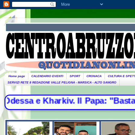
Home page
CALENDARIO EVENTI
SPORT
CRONACA
CULTURA E SPET
SERVIZI RETE 8 REDAZIONE VALLE PELIGNA - MARSICA - ALTO SANGRO
v. Il Papa: "Basta violenze, spazio 