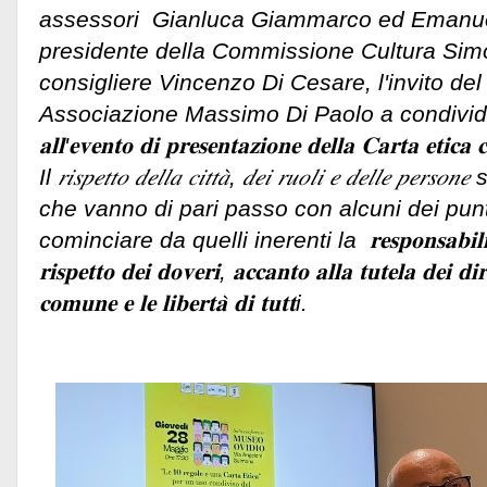
assessori Gianluca Giammarco ed Emanue
presidente della Commissione Cultura Sim
consigliere Vincenzo Di Cesare, l'invito del
Associazione Massimo Di Paolo a condividere q
𝐚𝐥𝐥'𝐞𝐯𝐞𝐧𝐭𝐨 𝐝𝐢 𝐩𝐫𝐞𝐬𝐞𝐧𝐭𝐚𝐳𝐢𝐨𝐧𝐞 𝐝𝐞𝐥𝐥𝐚 𝐂𝐚𝐫𝐭𝐚 𝐞𝐭𝐢𝐜𝐚 
Il 𝑟𝑖𝑠𝑝𝑒𝑡𝑡𝑜 𝑑𝑒𝑙𝑙𝑎 𝑐𝑖𝑡𝑡𝑎̀, 𝑑𝑒𝑖 𝑟𝑢𝑜𝑙𝑖 𝑒 𝑑𝑒𝑙𝑙𝑒 
che vanno di pari passo con alcuni dei punti
cominciare da quelli inerenti la 𝐫𝐞𝐬𝐩𝐨𝐧𝐬𝐚𝐛𝐢𝐥𝐢𝐭𝐚̀ 𝐢
𝐫𝐢𝐬𝐩𝐞𝐭𝐭𝐨 𝐝𝐞𝐢 𝐝𝐨𝐯𝐞𝐫𝐢, 𝐚𝐜𝐜𝐚𝐧𝐭𝐨 𝐚𝐥𝐥𝐚 𝐭𝐮𝐭𝐞𝐥𝐚 𝐝𝐞𝐢 𝐝𝐢𝐫
𝐜𝐨𝐦𝐮𝐧𝐞 𝐞 𝐥𝐞 𝐥𝐢𝐛𝐞𝐫𝐭𝐚̀ 𝐝𝐢 𝐭𝐮𝐭𝐭i.