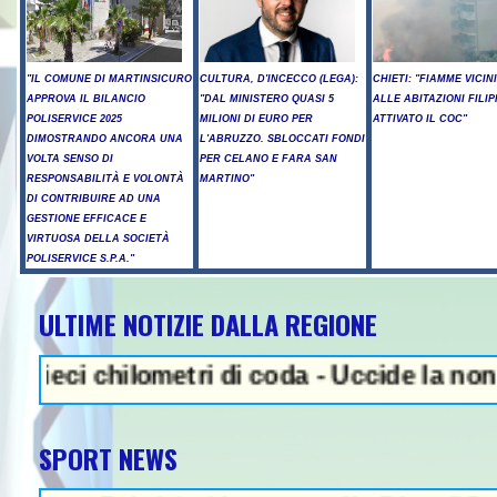
"IL COMUNE DI MARTINSICURO
CULTURA, D'INCECCO (LEGA):
CHIETI: "FIAMME VICIN
APPROVA IL BILANCIO
"DAL MINISTERO QUASI 5
ALLE ABITAZIONI FILIP
POLISERVICE 2025
MILIONI DI EURO PER
ATTIVATO IL COC"
DIMOSTRANDO ANCORA UNA
L'ABRUZZO. SBLOCCATI FONDI
VOLTA SENSO DI
PER CELANO E FARA SAN
RESPONSABILITÀ E VOLONTÀ
MARTINO"
DI CONTRIBUIRE AD UNA
GESTIONE EFFICACE E
VIRTUOSA DELLA SOCIETÀ
POLISERVICE S.P.A."
ULTIME NOTIZIE DALLA REGIONE
NEWS IN EVIDENZA - Sparato
chilometri di coda - Uccide la nonna a mart
SPORT NEWS