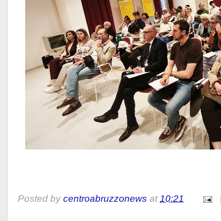
Posted by
centroabruzzonews
at
10:21