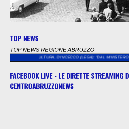
TOP NEWS
TOP NEWS REGIONE ABRUZZO
>
CULTURA, D'INCECCO (LEGA): "DAL MINISTERO QUASI 5 MILION
FACEBOOK LIVE - LE DIRETTE STREAMING D
CENTROABRUZZONEWS