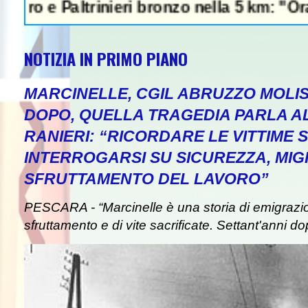
altrinieri bronzo nella 5 km: "Ora ci divert
NOTIZIA IN PRIMO PIANO
MARCINELLE, CGIL ABRUZZO MOLIS
DOPO, QUELLA TRAGEDIA PARLA A
RANIERI: “RICORDARE LE VITTIME S
INTERROGARSI SU SICUREZZA, MIG
SFRUTTAMENTO DEL LAVORO”
PESCARA - “Marcinelle è una storia di emigrazion
sfruttamento e di vite sacrificate. Settant'anni do