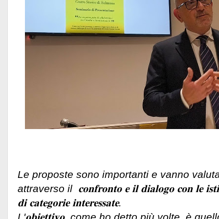
Le proposte sono importanti e vanno valutat
attraverso il 𝐜𝐨𝐧𝐟𝐫𝐨𝐧𝐭𝐨 𝐞 𝐢𝐥 𝐝𝐢𝐚𝐥𝐨𝐠𝐨 𝐜𝐨𝐧 𝐥𝐞 𝐢𝐬𝐭𝐢𝐭𝐮
𝐝𝐢 𝐜𝐚𝐭𝐞𝐠𝐨𝐫𝐢𝐞 𝐢𝐧𝐭𝐞𝐫𝐞𝐬𝐬𝐚𝐭𝐞.
L'𝐨𝐛𝐢𝐞𝐭𝐭𝐢𝐯𝐨, come ho detto più volte, è quel