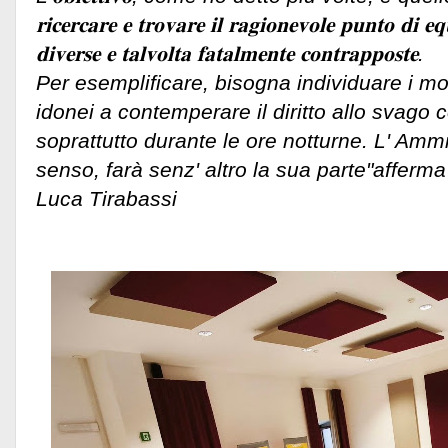
𝐫𝐢𝐜𝐞𝐫𝐜𝐚𝐫𝐞 𝐞 𝐭𝐫𝐨𝐯𝐚𝐫𝐞 𝐢𝐥 𝐫𝐚𝐠𝐢𝐨𝐧𝐞𝐯𝐨𝐥𝐞 𝐩𝐮𝐧𝐭𝐨 𝐝𝐢 𝐞𝐪𝐮
𝐝𝐢𝐯𝐞𝐫𝐬𝐞 𝐞 𝐭𝐚𝐥𝐯𝐨𝐥𝐭𝐚 𝐟𝐚𝐭𝐚𝐥𝐦𝐞𝐧𝐭𝐞 𝐜𝐨𝐧𝐭𝐫𝐚𝐩𝐩𝐨𝐬𝐭𝐞.
Per esemplificare, bisogna individuare i mod
idonei a contemperare il diritto allo svago con
soprattutto durante le ore notturne. L' Ammi
senso, farà senz' altro la sua parte"afferm
Luca Tirabassi