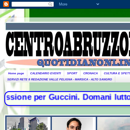
Home page
CALENDARIO EVENTI
SPORT
CRONACA
CULTURA E SPET
SERVIZI RETE 8 REDAZIONE VALLE PELIGNA - MARSICA - ALTO SANGRO
cini. Domani lutto cittadino- Conte