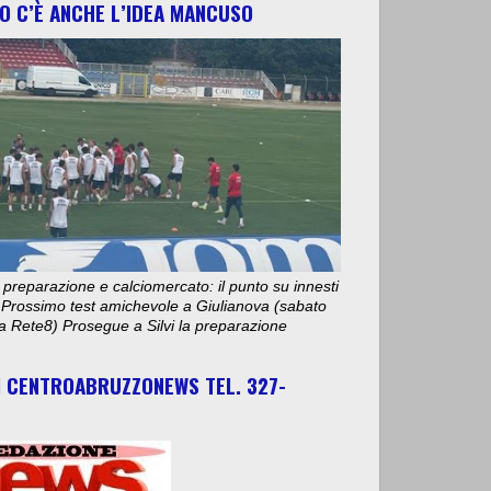
O C’È ANCHE L’IDEA MANCUSO
 preparazione e calciomercato: il punto su innesti
e. Prossimo test amichevole a Giulianova (sabato
ta Rete8) Prosegue a Silvi la preparazione
I CENTROABRUZZONEWS TEL. 327-