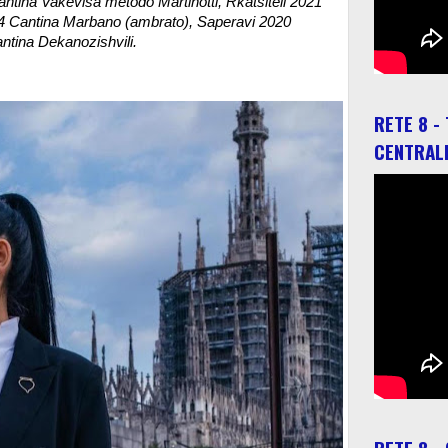
tina Vakevisa metodo Martinotti, ⁠Rkatsiteli 2021
4 Cantina Marbano (ambrato), Saperavi 2020
ntina Dekanozishvili.
RETE 8 -
CENTRAL