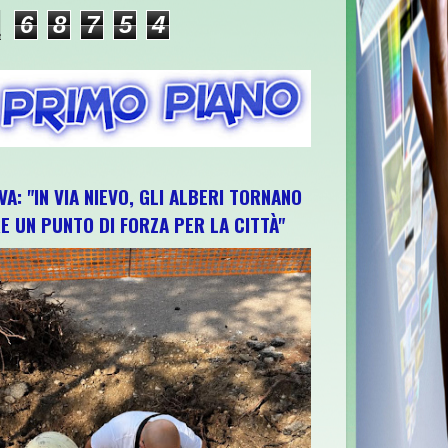
6
8
7
5
4
VA: "IN VIA NIEVO, GLI ALBERI TORNANO
E UN PUNTO DI FORZA PER LA CITTÀ"