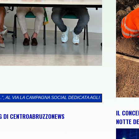
AL DEDICATA AGLI ABRUZZESI NEL MONDO
>>
CIP E REGIONE ABR
IL CONCE
NG DI CENTROABRUZZONEWS
NOTTE DE