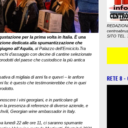
REDAZION
centroabru
SITO TEL. 
ustazione per la prima volta in Italia. È una
tazione dedicata alla spumantizzazione che
giugno all’Aquila,
al Palazzo dell’Emiciclo.
Tra
nchi d’assaggio con decine di cantine selezionate
 prodotti del paese che custodisce la più antica
RETE 8 -
 sativa di migliaia di anni fa e quevri – le anfore
anni fa: è questo che testimonierebbe che in quei
rodotto.
oscere i vini georgiani, e in particolare gli
 la presenza di referenze di diverse aziende, e
vili, Georgian wine ambassador in Italy.
a lunedì 22 alle ore 11, ci saranno spumante