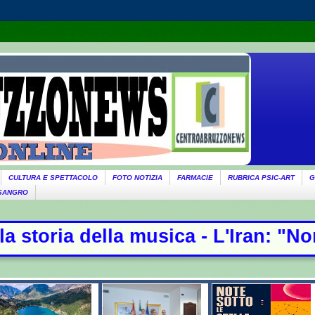
CULTURA E SPETTACOLO
FOTO NOTIZIA
FARMACIE
RUBRICA PSIC-ART
G
 SANGRO
ica - L'Iran: "Non stiamo negoziand