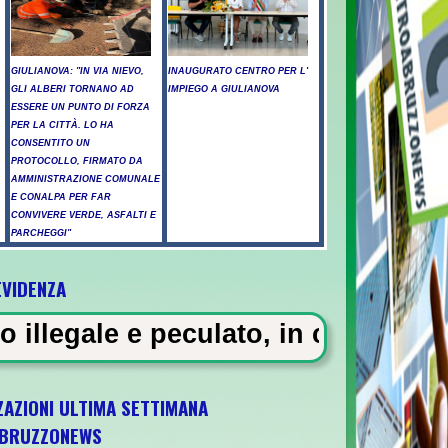
GIULIANOVA: "IN VIA NIEVO,
INAUGURATO CENTRO PER L'
GLI ALBERI TORNANO AD
IMPIEGO A GIULIANOVA
ESSERE UN PUNTO DI FORZA
PER LA CITTÀ. LO HA
CONSENTITO UN
PROTOCOLLO, FIRMATO DA
AMMINISTRAZIONE COMUNALE
E CONALPA PER FAR
CONVIVERE VERDE, ASFALTI E
PARCHEGGI"
EVIDENZA
icati a Pescara - Il vento riaccende il rog
to, in carcere 5 vigili urbani a M
ZAZIONI ULTIMA SETTIMANA
BRUZZONEWS
1 il 5 ottobre a Pescara l'ultima gara di qu