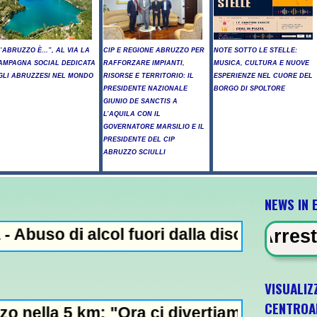
L’ABRUZZO È…”, AL VIA LA
CIP E REGIONE ABRUZZO PER
NOTE SOTTO LE STELLE:
AMPAGNA SOCIAL DEDICATA
RAFFORZARE IMPIANTI,
MUSICA, CULTURA E NUOVE
GLI ABRUZZESI NEL MONDO
RISORSE E TERRITORIO: IL
ESPERIENZE NEL CUORE DEL
PRESIDENTE NAZIONALE
BORGO DI SPOLTORE
GIUNIO DE SANCTIS A
L’AQUILA CON IL
GOVERNATORE MARSILIO E IL
PRESIDENTE DEL CIP
ABRUZZO SCIULLI
NEWS IN 
ol fuori dalla discoteca, minorenni intoss
VIDENZA - Arresto illegale e pecula
VISUALIZ
CENTROA
ra ci divertiamo in staffetta"- L'Italia U2