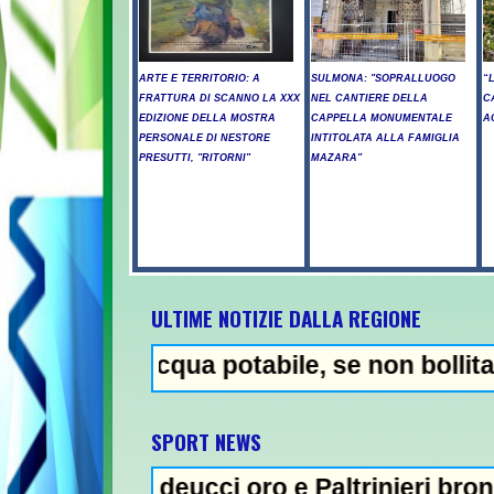
ARTE E TERRITORIO: A
SULMONA: "SOPRALLUOGO
“
FRATTURA DI SCANNO LA XXX
NEL CANTIERE DELLA
C
EDIZIONE DELLA MOSTRA
CAPPELLA MONUMENTALE
A
PERSONALE DI NESTORE
INTITOLATA ALLA FAMIGLIA
PRESUTTI, "RITORNI"
MAZARA"
ULTIME NOTIZIE DALLA REGIONE
qua potabile, se non bollita - Abuso di alc
NEWS IN E
SPORT NEWS
ucci oro e Paltrinieri bronzo nella 5 km: "O