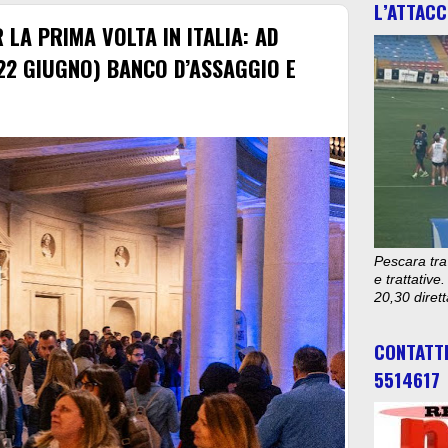
L’ATTACC
LA PRIMA VOLTA IN ITALIA: AD
-22 GIUGNO) BANCO D’ASSAGGIO E
Pescara tra
e trattativ
20,30 diret
CONTATT
5514617