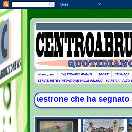
Home page
CALENDARIO EVENTI
SPORT
CRONACA
SERVIZI RETE 8 REDAZIONE VALLE PELIGNA - MARSICA - ALTO
 che ha segnato la storia della mus