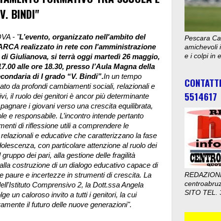
. BINDI"
VA - "
L’evento, organizzato nell'ambito del
Pescara Cal
ARCA realizzato in rete con l'amministrazione
amichevoli i
e i colpi in
di Giulianova, si terrà oggi martedì 26 maggio,
17.00 alle ore 18.30, presso l’Aula Magna della
condaria di I grado “V. Bindi”.
In un tempo
CONTATT
ato da profondi cambiamenti sociali, relazionali e
5514617
i, il ruolo dei genitori è ancor più determinante
pagnare i giovani verso una crescita equilibrata,
e e responsabile. L’incontro intende pertanto
umenti di riflessione utili a comprendere le
relazionali e educative che caratterizzano la fase
dolescenza, con particolare attenzione al ruolo dei
l gruppo dei pari, alla gestione delle fragilità
alla costruzione di un dialogo educativo capace di
e paure e incertezze in strumenti di crescita.
La
REDAZION
centroabru
dell'Istituto Comprensivo 2, la Dott.ssa Angela
SITO TEL. 
olge un caloroso invito a tutti i genitori, la cui
vamente il futuro delle nuove generazioni".