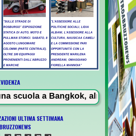
"SULLE STRADE DI
"L'ASSESSORE ALLE
ROSBURGO” ESPOSIZIONE
POLITICHE SOCIALI, LIDIA
STATICA DI AUTO, MOTO E
ALBANI, L'ASSESSORE ALLA
PULLMAN STORICI. SABATO, 8
CULTURA, NAUSICAA CAMELI
AGOSTO LUNGOMARE
E LA COMMISSIONE PARI
CELOMMI (PARTE CENTRALE).
OPPORTUNITÀ CON LA
OLTRE 100 EQUIPAGGI
PRESIDENTE MARILENA
PROVENIENTI DALL’ABRUZZO
ANDREANI, OMAGGIANO
E MARCHE
FIORELLA MANNOIA"
EVIDENZA
 Bangkok, almeno 6 morti
ZAZIONI ULTIMA SETTIMANA
BRUZZONEWS
 U21 il 5 ottobre a Pescara l'ultima gara d