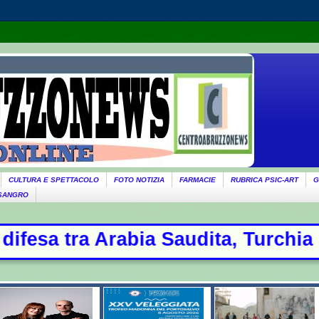
CULTURA E SPETTACOLO
FOTO NOTIZIA
FARMACIE
RUBRICA PSIC-ART
G
 SANGRO
ita, Turchia e Pakistan: oggi la fir