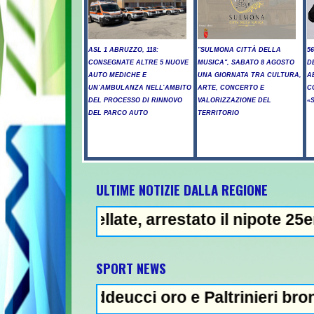
ASL 1 ABRUZZO, 118:
"SULMONA CITTÀ DELLA
5
CONSEGNATE ALTRE 5 NUOVE
MUSICA", SABATO 8 AGOSTO
D
AUTO MEDICHE E
UNA GIORNATA TRA CULTURA,
A
UN’AMBULANZA NELL’AMBITO
ARTE, CONCERTO E
C
DEL PROCESSO DI RINNOVO
VALORIZZAZIONE DEL
«
DEL PARCO AUTO
TERRITORIO
ULTIME NOTIZIE DALLA REGIONE
llate, arrestato il nipote 25enne -
NEWS IN EVIDEN
SPORT NEWS
addeucci oro e Paltrinieri bronzo nella 5 km