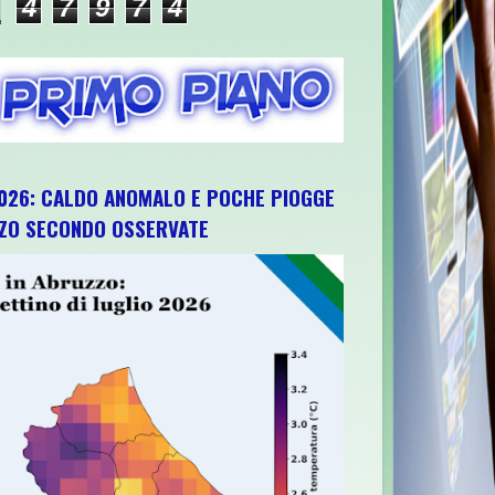
4
7
9
7
4
026: CALDO ANOMALO E POCHE PIOGGE
ZZO SECONDO OSSERVATE