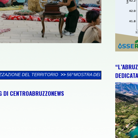
“L’ABRUZ
DEDICATA
RIO
>>
56^MOSTRA DELL’ARTIGIANATO ARTISTICO ABRUZZESE I 
NG DI CENTROABRUZZONEWS