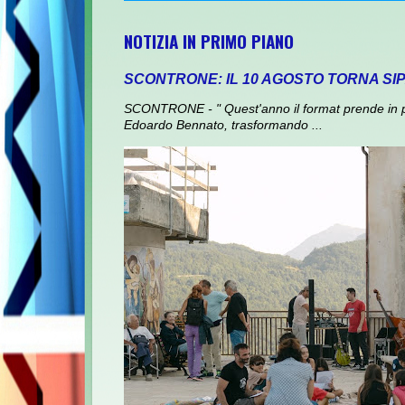
NOTIZIA IN PRIMO PIANO
SCONTRONE: IL 10 AGOSTO TORNA SI
SCONTRONE - " Quest'anno il format prende in prest
Edoardo Bennato, trasformando ...