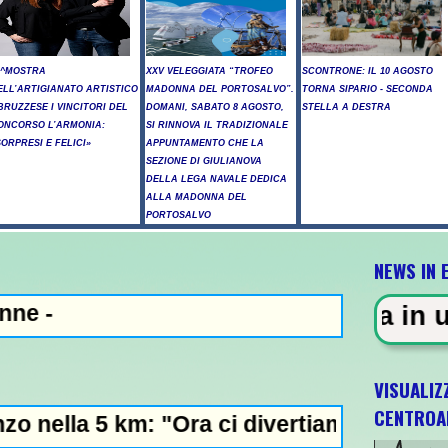
6^MOSTRA
XXV VELEGGIATA “TROFEO
SCONTRONE: IL 10 AGOSTO
ELL’ARTIGIANATO ARTISTICO
MADONNA DEL PORTOSALVO”.
TORNA SIPARIO - SECONDA
BRUZZESE I VINCITORI DEL
DOMANI, SABATO 8 AGOSTO,
STELLA A DESTRA
ONCORSO L’ARMONIA:
SI RINNOVA IL TRADIZIONALE
SORPRESI E FELICI»
APPUNTAMENTO CHE LA
SEZIONE DI GIULIANOVA
DELLA LEGA NAVALE DEDICA
ALLA MADONNA DEL
PORTOSALVO
NEWS IN 
ZA - Sparatoria in una scuola a
VISUALIZ
CENTROA
: "Ora ci divertiamo in staffetta"- L'Italia