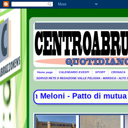
Home page
CALENDARIO EVENTI
SPORT
CRONACA
SERVIZI RETE 8 REDAZIONE VALLE PELIGNA - MARSICA - ALTO
tto di mutua difesa tra Arabia Saud