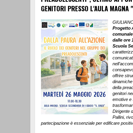
GENITORI PRESSO L'AULA MAGNA "V
GIULIANO
Progetto 
comunale 
dalle ore 
Scuola Se
caratterizz
comunicativ
nell’accom
consapevol
offrire str
dinamiche 
della prea
genitori ne
emotive e 
trasformar
Dirigente 
Pallini, riv
partecipazione è essenziale per edificare positi