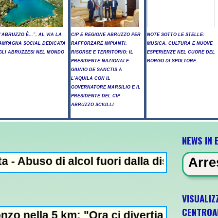
L’ABRUZZO È…”, AL VIA LA
CIP E REGIONE ABRUZZO PER
NOTE SOTTO LE STELLE:
AMPAGNA SOCIAL DEDICATA
RAFFORZARE IMPIANTI,
MUSICA, CULTURA E NUOVE
GLI ABRUZZESI NEL MONDO
RISORSE E TERRITORIO: IL
ESPERIENZE NEL CUORE DEL
PRESIDENTE NAZIONALE
BORGO DI SPOLTORE
GIUNIO DE SANCTIS A
L’AQUILA CON IL
GOVERNATORE MARSILIO E IL
PRESIDENTE DEL CIP
ABRUZZO SCIULLI
NEWS IN 
 alcol fuori dalla discoteca, minorenni int
N EVIDENZA - Arresto illegale e pec
VISUALIZ
CENTROA
: "Ora ci divertiamo in staffetta"- L'Italia