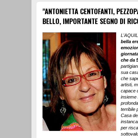
"ANTONIETTA CENTOFANTI, PEZZOP
BELLO, IMPORTANTE SEGNO DI RI
L'AQUIL
bella e
emozion
giornat
che da 5
partigian
sua casa
che sape
artisti, 
capace di
insieme 
profonda
terribile
Casa del
instancab
per risc
sottovalu