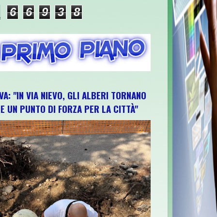
6
6
9
3
8
VA: "IN VIA NIEVO, GLI ALBERI TORNANO
E UN PUNTO DI FORZA PER LA CITTÀ"