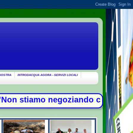
IOSTRA
INTRODACQUA AGORA - SERVIZI LOCALI
oziando con gli Usa su Hormuz, solo