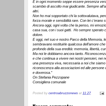
E in ogni momento seppe essere presenza vera:
scambio di ascolto mai giudicante. Sempre all’alt
altri.
Non ho mai sopportato chi la sottovalutava, per
forza morale e sensibilità rare. Con lei c’erano 
Ancora oggi, ogni volta che la penso, mi emozi
casa sua, con i suoi gatti. Ho sempre sperato 
dolore.
E oggi, nel suo e nostro Parco della Memoria, le
sembravano restituirle qualcosa dell’amore che l
profondo della sua eredità: memoria, libertà, cu
Ma noi le dobbiamo ancora tanto. Riconoscenza, 
e che continua a vivere nei nostri pensieri, nei n
una presenza viva, necessaria a noi che siamo q
riconoscenza alla associazioni ed alle persone 
e doverosa.”
On Stefania Pezzopane
Consigliera comunale
Posted by
centroabruzzonews
at
11:27