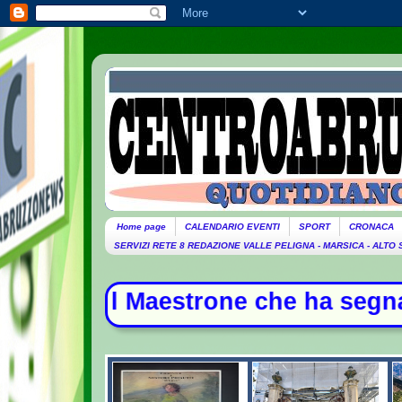
Home page
CALENDARIO EVENTI
SPORT
CRONACA
SERVIZI RETE 8 REDAZIONE VALLE PELIGNA - MARSICA - ALTO
trone che ha segnato la storia dell