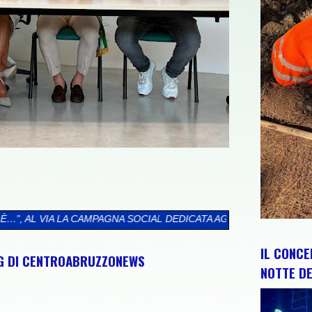
 SOCIAL DEDICATA AGLI ABRUZZESI NEL MONDO
>>
CIP E REGION
IL CONCE
NG DI CENTROABRUZZONEWS
NOTTE DE