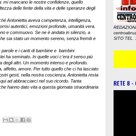
 mi mancano le nostre confidenze, quello
ezza delle ferite della vita e delle speranze degli
ché Antonietta aveva competenza, intelligenza,
sorrisi autentici, emozioni profonde, umanità vera.
REDAZION
ono e commuovo. Se ne è andata in silenzio, a
centroabru
che sia stato un momento sereno, senza fremiti e
SITO TEL. 
 parole e i canti di bambine e bambini
ei ha seminato. In quelle voci c’era il senso più
ra degli altri. Un momento intenso e profondo.
affetto, amore. Per tutto quello che ci ha lasciato
ostri gesti, nella nostra coscienza. Antonietta resta
ui ad abbracciarci nel suo ricordo. Tanta
RETE 8 -
che hanno dato vita a questa giornata straordinaria