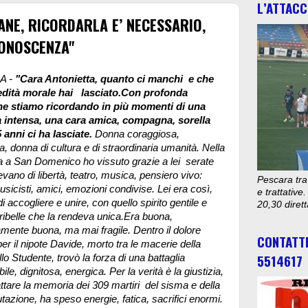
L’ATTACC
ANE, RICORDARLA E’ NECESSARIO,
CONOSCENZA"
A -
"Cara Antonietta, quanto ci manchi e che
redità morale hai lasciato.Con profonda
e stiamo ricordando in più momenti di una
a intensa, una cara amica, compagna, sorella
 anni ci ha lasciate.
Donna coraggiosa,
a, donna di cultura e di straordinaria umanità. Nella
 a San Domenico ho vissuto grazie a lei serate
vano di libertà, teatro, musica, pensiero vivo:
Pescara tra
musicisti, amici, emozioni condivise. Lei era così,
e trattativ
 accogliere e unire, con quello spirito gentile e
20,30 diret
ribelle che la rendeva unica.
Era buona,
mente buona, ma mai fragile. Dentro il dolore
CONTATT
 per il nipote Davide, morto tra le macerie della
5514617
lo Studente, trovò la forza di una battaglia
ile, dignitosa, energica. Per la verità è la giustizia,
attare la memoria dei 309 martiri del sisma e della
tazione, ha speso energie, fatica, sacrifici enormi.