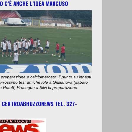
O C’È ANCHE L’IDEA MANCUSO
 preparazione e calciomercato: il punto su innesti
e. Prossimo test amichevole a Giulianova (sabato
ta Rete8) Prosegue a Silvi la preparazione
I CENTROABRUZZONEWS TEL. 327-