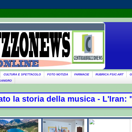
CULTURA E SPETTACOLO
FOTO NOTIZIA
FARMACIE
RUBRICA PSIC-ART
G
 SANGRO
a musica - L'Iran: "Non stiamo neg