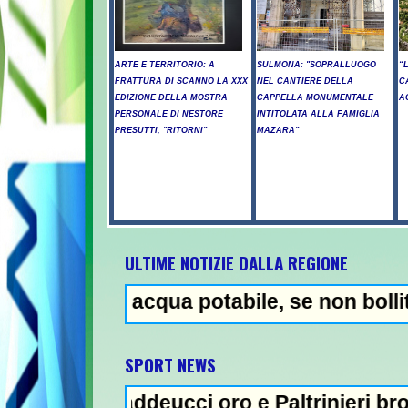
ARTE E TERRITORIO: A
SULMONA: "SOPRALLUOGO
“
FRATTURA DI SCANNO LA XXX
NEL CANTIERE DELLA
C
EDIZIONE DELLA MOSTRA
CAPPELLA MONUMENTALE
A
PERSONALE DI NESTORE
INTITOLATA ALLA FAMIGLIA
PRESUTTI, "RITORNI"
MAZARA"
ULTIME NOTIZIE DALLA REGIONE
 acqua potabile, se non bollita - Abuso di
NEWS I
SPORT NEWS
ddeucci oro e Paltrinieri bronzo nella 5 km