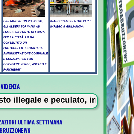
GIULIANOVA: "IN VIA NIEVO,
INAUGURATO CENTRO PER L'
GLI ALBERI TORNANO AD
IMPIEGO A GIULIANOVA
ESSERE UN PUNTO DI FORZA
PER LA CITTÀ. LO HA
CONSENTITO UN
PROTOCOLLO, FIRMATO DA
AMMINISTRAZIONE COMUNALE
E CONALPA PER FAR
CONVIVERE VERDE, ASFALTI E
PARCHEGGI"
EVIDENZA
ossicati a Pescara - Il vento riaccende il 
ulato, in carcere 5 vigili urbani 
ZAZIONI ULTIMA SETTIMANA
BRUZZONEWS
 U21 il 5 ottobre a Pescara l'ultima gara di