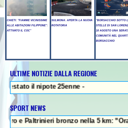
CHIETI: "FIAMME VICINISSIME
SULMONA: APERTA LA NUOVA
"BORSACCHIO SOTTO 
ALLE ABITAZIONI FILIPPONE":
ROTATORIA
STELLE DI SAN LORENZ
ATTIVATO IL COC"
10 AGOSTO UNA SERAT
COMUNITÀ NEL QUART
BORSACCHIO
ULTIME NOTIZIE DALLA REGIONE
NEWS IN EVIDENZA - Sparat
to il nipote 25enne -
SPORT NEWS
Paltrinieri bronzo nella 5 km: "Ora ci diver