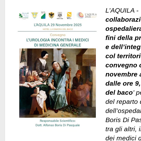
L’AQUILA -
collaborazi
ospedaliera
fini della 
e dell’inte
col territor
convegno c
novembre al
dalle ore 9
del baco
’ p
del reparto 
dell’ospeda
Boris Di Pa
tra gli altri
dei medici d