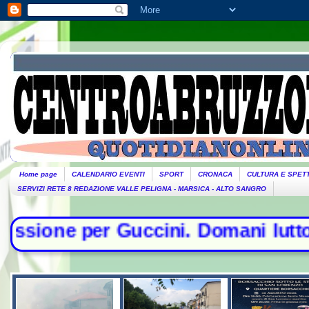
Home page
CALENDARIO EVENTI
SPORT
CRONACA
CULTURA E SPET
SERVIZI RETE 8 REDAZIONE VALLE PELIGNA - MARSICA - ALTO SANGRO
uccini. Domani lutto cittadino- Con