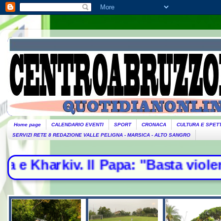
Home page
CALENDARIO EVENTI
SPORT
CRONACA
CULTURA E SPET
SERVIZI RETE 8 REDAZIONE VALLE PELIGNA - MARSICA - ALTO SANGRO
 Papa: "Basta violenze, spazio alla 