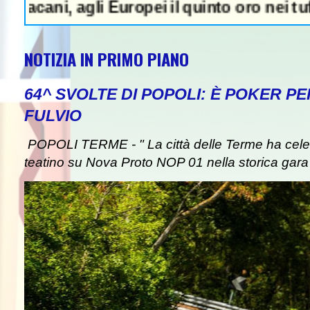
, agli Europei il quinto oro nei tuffi sincr
NOTIZIA IN PRIMO PIANO
64^ SVOLTE DI POPOLI: È POKER P
FULVIO
POPOLI TERME - " La città delle Terme ha celebr
teatino su Nova Proto NOP 01 nella storica gara d