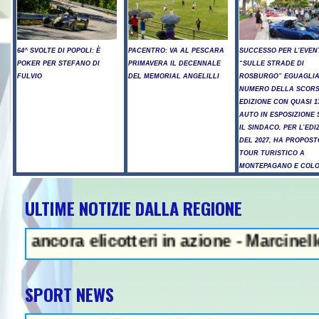
64^ SVOLTE DI POPOLI: È
PACENTRO: VA AL PESCARA
SUCCESSO PER L’EVEN
POKER PER STEFANO DI
PRIMAVERA IL DECENNALE
“SULLE STRADE DI
FULVIO
DEL MEMORIAL ANGELILLI
ROSBURGO” EGUAGLIA
NUMERO DELLA SCOR
EDIZIONE CON QUASI 1
AUTO IN ESPOSIZIONE 
IL SINDACO, PER L’EDI
DEL 2027, HA PROPOST
TOUR TURISTICO A
MONTEPAGANO E COL
ULTIME NOTIZIE DALLA REGIONE
 Litiga con i ciclisti e li investe,
a elicotteri in azione - Marcinelle, Manop
SPORT NEWS