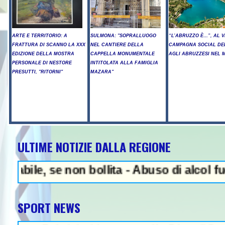
ARTE E TERRITORIO: A
SULMONA: "SOPRALLUOGO
“L’ABRUZZO È…”, AL V
FRATTURA DI SCANNO LA XXX
NEL CANTIERE DELLA
CAMPAGNA SOCIAL DE
EDIZIONE DELLA MOSTRA
CAPPELLA MONUMENTALE
AGLI ABRUZZESI NEL
PERSONALE DI NESTORE
INTITOLATA ALLA FAMIGLIA
PRESUTTI, "RITORNI"
MAZARA"
ULTIME NOTIZIE DALLA REGIONE
NEWS IN EVIDENZA - A
 se non bollita - Abuso di alcol fuori dal
SPORT NEWS