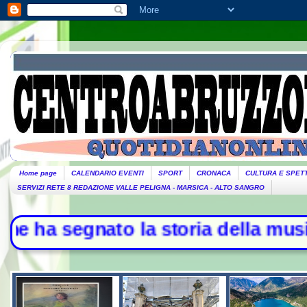
Home page
CALENDARIO EVENTI
SPORT
CRONACA
CULTURA E SPET
SERVIZI RETE 8 REDAZIONE VALLE PELIGNA - MARSICA - ALTO SANGRO
gnato la storia della musica - L'Ir