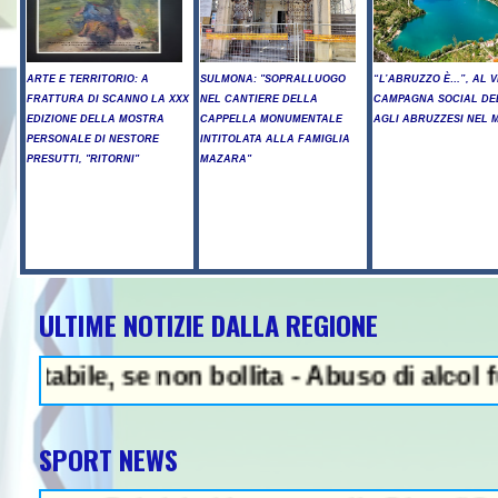
ARTE E TERRITORIO: A
SULMONA: "SOPRALLUOGO
“L’ABRUZZO È…”, AL V
FRATTURA DI SCANNO LA XXX
NEL CANTIERE DELLA
CAMPAGNA SOCIAL DE
EDIZIONE DELLA MOSTRA
CAPPELLA MONUMENTALE
AGLI ABRUZZESI NEL
PERSONALE DI NESTORE
INTITOLATA ALLA FAMIGLIA
PRESUTTI, "RITORNI"
MAZARA"
ULTIME NOTIZIE DALLA REGIONE
NEWS IN EVIDENZA - 
, se non bollita - Abuso di alcol fuori da
SPORT NEWS