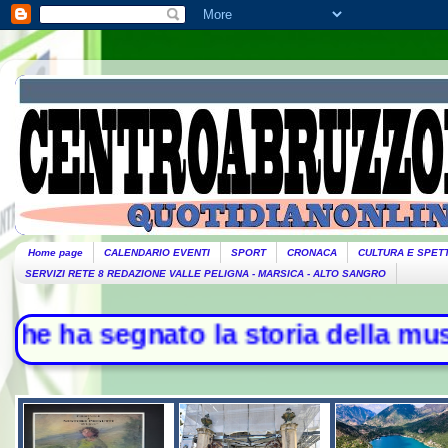
Home page
CALENDARIO EVENTI
SPORT
CRONACA
CULTURA E SPET
SERVIZI RETE 8 REDAZIONE VALLE PELIGNA - MARSICA - ALTO SANGRO
gnato la storia della musica - L'Ir