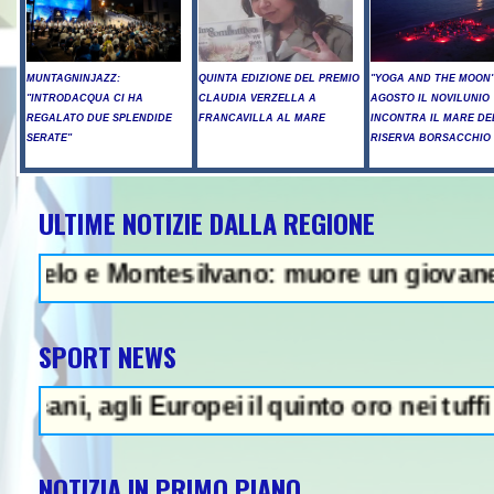
MUNTAGNINJAZZ:
QUINTA EDIZIONE DEL PREMIO
"YOGA AND THE MOON":
"INTRODACQUA CI HA
CLAUDIA VERZELLA A
AGOSTO IL NOVILUNIO
REGALATO DUE SPLENDIDE
FRANCAVILLA AL MARE
INCONTRA IL MARE DE
SERATE"
RISERVA BORSACCHIO
ULTIME NOTIZIE DALLA REGIONE
Raid russi su Kiev, tre morti tra 
e Montesilvano: muore un giovane - In Abruz
SPORT NEWS
agli Europei il quinto oro nei tuffi sincro 
NOTIZIA IN PRIMO PIANO