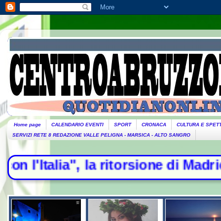
Home page
CALENDARIO EVENTI
SPORT
CRONACA
CULTURA E SPET
SERVIZI RETE 8 REDAZIONE VALLE PELIGNA - MARSICA - ALTO SANGRO
ia", la ritorsione di Madrid - Esod