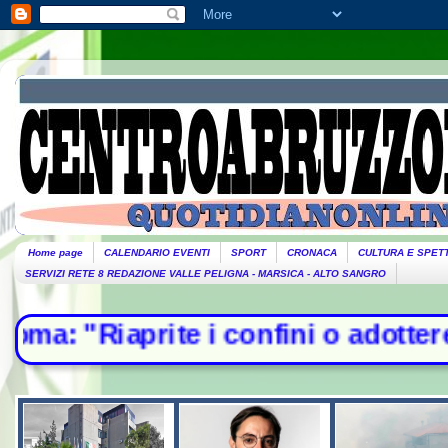
Home page
CALENDARIO EVENTI
SPORT
CRONACA
CULTURA E SPET
SERVIZI RETE 8 REDAZIONE VALLE PELIGNA - MARSICA - ALTO SANGRO
 i confini o adotteremo misure". Pi