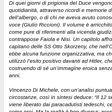
Di quei giorni di prigionia del Duce vengono
quotidianità, attraverso ricordi e memorie de
dell’albergo, o di chi ne aveva avuto conos
voce (Giulio Riccioni). Il volume è arricchi
come pure di riferimenti alla vicenda giudi
contrappose Faiola e Nisi. Un capitolo affron
capitano delle SS Otto Skorzeny, che nell
ebbe alcuna funzione organizzativa, ma che
utilizzò l’esito positivo davanti ad Hitler, 
costruendo di sé un’immagine eroica senz
anni.
Vincenzo Di Michele, con un’analisi puntuale
circostanze, così in sintesi deduce: “Il 12 
viene liberato dai paracadutisti tedeschi, ce
come eroi. Ma la realtà è ben diversa: accord