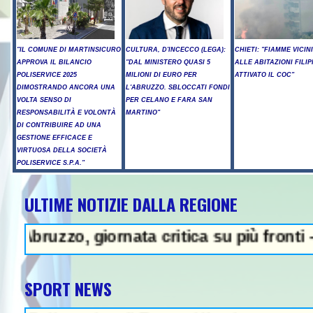
"IL COMUNE DI MARTINSICURO
CULTURA, D'INCECCO (LEGA):
CHIETI: "FIAMME VICIN
APPROVA IL BILANCIO
"DAL MINISTERO QUASI 5
ALLE ABITAZIONI FILIP
POLISERVICE 2025
MILIONI DI EURO PER
ATTIVATO IL COC"
DIMOSTRANDO ANCORA UNA
L'ABRUZZO. SBLOCCATI FONDI
VOLTA SENSO DI
PER CELANO E FARA SAN
RESPONSABILITÀ E VOLONTÀ
MARTINO"
DI CONTRIBUIRE AD UNA
GESTIONE EFFICACE E
VIRTUOSA DELLA SOCIETÀ
POLISERVICE S.P.A."
ULTIME NOTIZIE DALLA REGIONE
NZA - Sparatoria in una scuola a
zo, giornata critica su più fronti - A14, c
SPORT NEWS