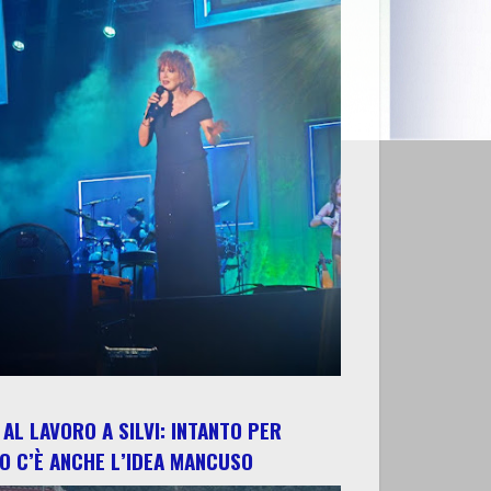
AL LAVORO A SILVI: INTANTO PER
O C’È ANCHE L’IDEA MANCUSO