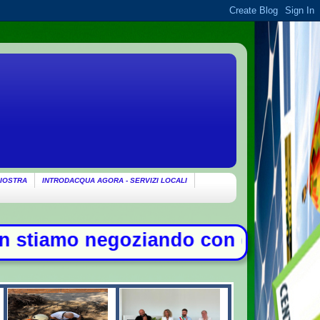
IOSTRA
INTRODACQUA AGORA - SERVIZI LOCALI
iando con gli Usa su Hormuz, solo c