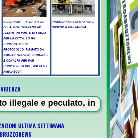
GIULIANOVA: "IN VIA NIEVO,
INAUGURATO CENTRO PER L'
GLI ALBERI TORNANO AD
IMPIEGO A GIULIANOVA
ESSERE UN PUNTO DI FORZA
PER LA CITTÀ. LO HA
CONSENTITO UN
PROTOCOLLO, FIRMATO DA
AMMINISTRAZIONE COMUNALE
E CONALPA PER FAR
CONVIVERE VERDE, ASFALTI E
PARCHEGGI"
EVIDENZA
ossicati a Pescara - Il vento riaccende il 
ulato, in carcere 5 vigili urbani 
ZAZIONI ULTIMA SETTIMANA
BRUZZONEWS
 U21 il 5 ottobre a Pescara l'ultima gara di