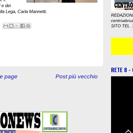
i e dei
ella Lega, Carla Mannetti.
REDAZION
centroabru
SITO TEL. 
RETE 8 -
e page
Post più vecchio