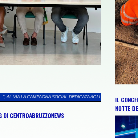
 SOCIAL DEDICATA AGLI ABRUZZESI NEL MONDO
>>
CIP E REGION
IL CONCE
NOTTE DE
NG DI CENTROABRUZZONEWS