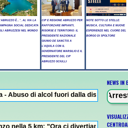
L’ABRUZZO È…”, AL VIA LA
CIP E REGIONE ABRUZZO PER
NOTE SOTTO LE STELLE:
AMPAGNA SOCIAL DEDICATA
RAFFORZARE IMPIANTI,
MUSICA, CULTURA E NUOVE
GLI ABRUZZESI NEL MONDO
RISORSE E TERRITORIO: IL
ESPERIENZE NEL CUORE DEL
PRESIDENTE NAZIONALE
BORGO DI SPOLTORE
GIUNIO DE SANCTIS A
L’AQUILA CON IL
GOVERNATORE MARSILIO E IL
PRESIDENTE DEL CIP
ABRUZZO SCIULLI
NEWS IN 
 alcol fuori dalla discoteca, minorenni int
N EVIDENZA - Arresto illegale e pec
VISUALIZ
CENTROA
: "Ora ci divertiamo in staffetta"- L'Italia