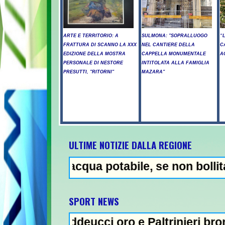
ARTE E TERRITORIO: A
SULMONA: "SOPRALLUOGO
“
FRATTURA DI SCANNO LA XXX
NEL CANTIERE DELLA
C
EDIZIONE DELLA MOSTRA
CAPPELLA MONUMENTALE
A
PERSONALE DI NESTORE
INTITOLATA ALLA FAMIGLIA
PRESUTTI, "RITORNI"
MAZARA"
ULTIME NOTIZIE DALLA REGIONE
o acqua potabile, se non bollita - Abuso di
NEWS I
SPORT NEWS
addeucci oro e Paltrinieri bronzo nella 5 km