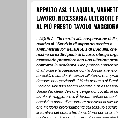
APPALTO ASL 1 L'AQUILA, MANNETTI
LAVORO, NECESSARIA ULTERIORE
AL PIÙ PRESTO TAVOLO MAGGIOR
L'AQUILA
- "In merito alla sospensione dell
relativa al “Servizio di supporto tecnico e
amministrativo” della ASL 1 di L’Aquila, che
rischio circa 150 posti di lavoro, ritengo urg
necessario procedere con una ulteriore pror
contratto in scadenza.
Una proroga consentireb
di affrontare la questione con la dovuta attenzio
serenità, evitando disservizi all’utenza e, sopratt
ricadute occupazionali. Chiedo pertanto al Presi
Regione Abruzzo Marco Marsilio e all’assessore
Sanità Nicoletta Verì che venga convocato al pi
tavolo di maggioranza.
È fondamentale un conf
condiviso prima di assumere decisioni di tale ri
che incidono profondamente sul tessuto sociale
lavorativo del nostro territorio. Sono convinta ch
confronto usciranno sicuramente soluzioni gius