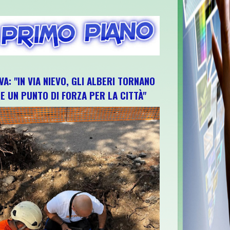
VA: "IN VIA NIEVO, GLI ALBERI TORNANO
E UN PUNTO DI FORZA PER LA CITTÀ"