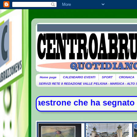
Home page
CALENDARIO EVENTI
SPORT
CRONACA
SERVIZI RETE 8 REDAZIONE VALLE PELIGNA - MARSICA - ALTO
one che ha segnato la storia della 