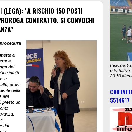
 (LEGA): "A RISCHIO 150 POSTI
 PROROGA CONTRATTO. SI CONVOCHI
ANZA"
a procedura
 mette a
ente e
Pescara tra
oga del
e trattativ
be infatti
20,30 diret
ne e
utto, gravi
CONTATT
dente della
 alla
5514617
ù presto un
ronto
levanza,
 e
e dal
te e