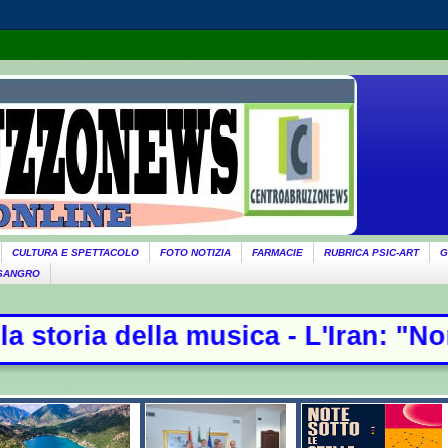
CULTURA E SPETTACOLO
FOTO NOTIZIA
FARMACIE
RUBRICA PSIC-ART
G
 SANGRO
musica - L'Iran: "Non stiamo negoz