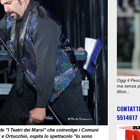
Oggi il Pesc
ma senza pu
tifosi…
CONTATT
5514617
e "I Teatri dei Marsi" che coinvolge i Comuni
 e Ortucchio, ospita lo spettacolo "Io sono