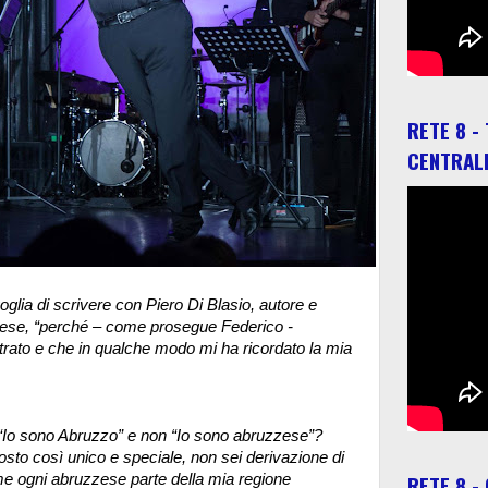
RETE 8 -
CENTRAL
glia di scrivere con Piero Di Blasio, autore e
zzese, “perché – come prosegue Federico -
ato e che in qualche modo mi ha ricordato la mia
è “Io sono Abruzzo” e non “Io sono abruzzese”?
sto così unico e speciale, non sei derivazione di
RETE 8 -
me ogni abruzzese parte della mia regione