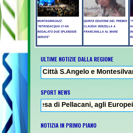
MUNTAGNINJAZZ:
QUINTA EDIZIONE DEL PREMIO
"
"INTRODACQUA CI HA
CLAUDIA VERZELLA A
A
REGALATO DUE SPLENDIDE
FRANCAVILLA AL MARE
I
SERATE"
R
ULTIME NOTIZIE DALLA REGIONE
tà S.Angelo e Montesilvano: muore un giova
EVIDENZA - Raid russi su Kiev, tre
SPORT NEWS
i Pellacani, agli Europei il quinto oro nei 
NOTIZIA IN PRIMO PIANO