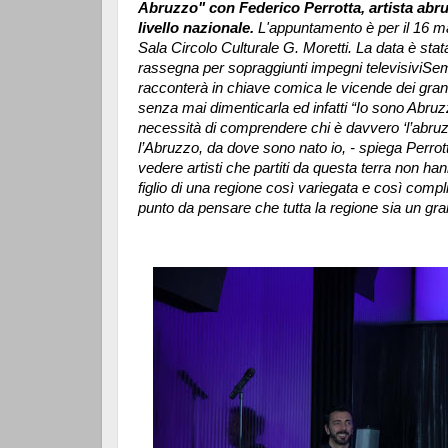
Abruzzo" con Federico Perrotta, artista ab
livello nazionale.
L'appuntamento è per il 16 ma
Sala Circolo Culturale G. Moretti. La data è stata
rassegna per sopraggiunti impegni televisivi
Semp
racconterà in chiave comica le vicende dei gran
senza mai dimenticarla ed infatti “Io sono Abruz
necessità di comprendere chi è davvero ‘l’abr
l’Abruzzo, da dove sono nato io, - spiega Perrott
vedere artisti che partiti da questa terra non ha
figlio di una regione così variegata e così compl
punto da pensare che tutta la regione sia un gra