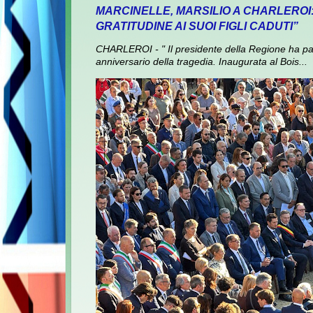
MARCINELLE, MARSILIO A CHARLEROI
GRATITUDINE AI SUOI FIGLI CADUTI”
CHARLEROI - " Il presidente della Regione ha pa
anniversario della tragedia. Inaugurata al Bois...