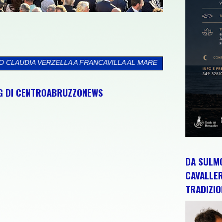
VILLA AL MARE
>>
"YOGA AND THE MOON": IL 12 AGOSTO IL NOV
NG DI CENTROABRUZZONEWS
DA SULMO
CAVALLE
TRADIZIO