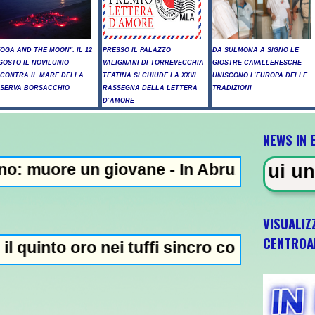
YOGA AND THE MOON": IL 12
PRESSO IL PALAZZO
DA SULMONA A SIGNO LE
GOSTO IL NOVILUNIO
VALIGNANI DI TORREVECCHIA
GIOSTRE CAVALLERESCHE
NCONTRA IL MARE DELLA
TEATINA SI CHIUDE LA XXVI
UNISCONO L’EUROPA DELLE
ISERVA BORSACCHIO
RASSEGNA DELLA LETTERA
TRADIZIONI
D’AMORE
NEWS IN 
ne - In Abruzzo superati i 39 gradi, a Pes
 morti tra cui un bambino vicino a
VISUALIZ
CENTROA
tuffi sincro con Elisa Pizzini - Taddeucci 