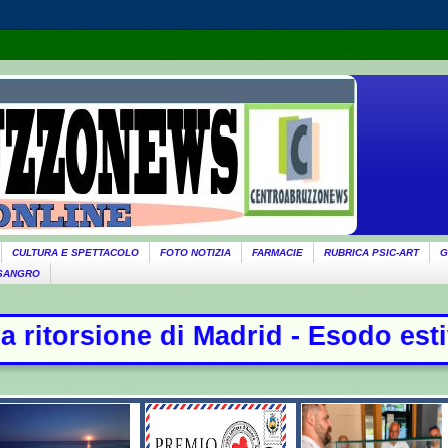
CULTURA E SPETTACOLO
FOTO NOTIZIA
FARMACIE
RUBRICA PSIC-ART
G
 SANGRO
id - Esodo estivo Il grande caldo s