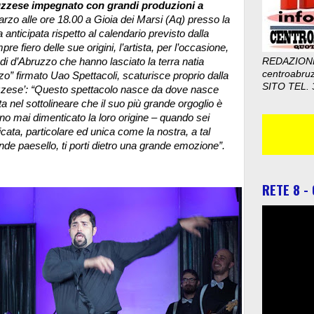
ruzzese impegnato con grandi produzioni a
rzo alle ore 18.00 a Gioia dei Marsi (Aq) presso la
 anticipata rispetto al calendario previsto dalla
re fiero delle sue origini, l’artista, per l’occasione,
di d’Abruzzo che hanno lasciato la terra natia
REDAZION
centroabru
zo” firmato Uao Spettacoli, scaturisce proprio dalla
SITO TEL. 
uzzese’: “Questo spettacolo nasce da dove nasce
a nel sottolineare che il suo più grande orgoglio è
nno mai dimenticato la loro origine – quando sei
icata, particolare ed unica come la nostra, a tal
nde paesello, ti porti dietro una grande emozione”.
RETE 8 -