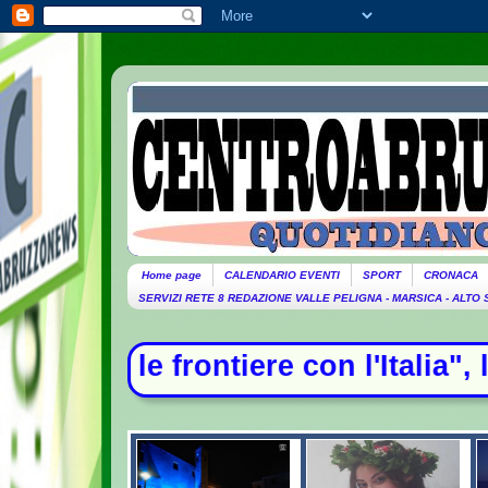
Home page
CALENDARIO EVENTI
SPORT
CRONACA
SERVIZI RETE 8 REDAZIONE VALLE PELIGNA - MARSICA - ALTO
on l'Italia", la ritorsione di Madr