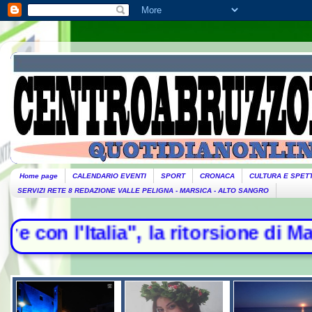
Home page
CALENDARIO EVENTI
SPORT
CRONACA
CULTURA E SPET
SERVIZI RETE 8 REDAZIONE VALLE PELIGNA - MARSICA - ALTO SANGRO
lia", la ritorsione di Madrid - Eso