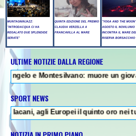
MUNTAGNINJAZZ:
QUINTA EDIZIONE DEL PREMIO
"YOGA AND THE MOON":
"INTRODACQUA CI HA
CLAUDIA VERZELLA A
AGOSTO IL NOVILUNIO
REGALATO DUE SPLENDIDE
FRANCAVILLA AL MARE
INCONTRA IL MARE DE
SERATE"
RISERVA BORSACCHIO
ULTIME NOTIZIE DALLA REGIONE
 Raid russi su Kiev, tre morti tra
 e Montesilvano: muore un giovane - In Abr
SPORT NEWS
, agli Europei il quinto oro nei tuffi sincr
NOTIZIA IN PRIMO PIANO