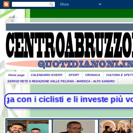
Home page
CALENDARIO EVENTI
SPORT
CRONACA
CULTURA E SPET
SERVIZI RETE 8 REDAZIONE VALLE PELIGNA - MARSICA - ALTO SANGRO
isti e li investe più volte con l'au