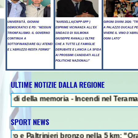
UNIVERSITÀ, GIOVANI
"NARDELLA(CNPP-SPP )
GIRONI DIVINI 2026: "T
DEMOCRATICI E PD: “NESSUN
ESPRIME VICINANZA ALL'EX
A PALAZZO DUCALE P
TRIONFALISMO. IL GOVERNO
SINDACO DI SULMONA
VIVERE IL VINO D’ABR
CONTINUA A
GIUSEPPE RANALLI OLTRE
OGNI LATO"
SOTTOFINANZIARE GLI ATENEI
CHE A TUTTE LE FAMIGLIE
E L’ABRUZZO RESTA FERMO”
DERUBATE E LANCIA LA SFIDA
AI PROSSIMI CANDIDATI ALLE
POLITICHE NAZIONALI"
ULTIME NOTIZIE DALLA REGIONE
la memoria - Incendi nel Teramano, ancora 
SPORT NEWS
trinieri bronzo nella 5 km: "Ora ci divertia