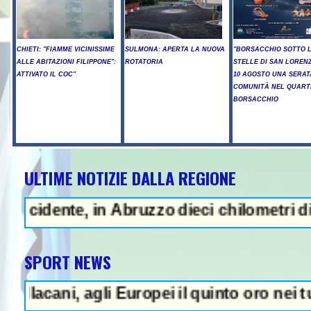
CHIETI: "FIAMME VICINISSIME
SULMONA: APERTA LA NUOVA
"BORSACCHIO SOTTO 
ALLE ABITAZIONI FILIPPONE":
ROTATORIA
STELLE DI SAN LORENZ
ATTIVATO IL COC"
10 AGOSTO UNA SERAT
COMUNITÀ NEL QUART
BORSACCHIO
ULTIME NOTIZIE DALLA REGIONE
 - Sparatoria in una scuola a Ba
e, in Abruzzo dieci chilometri di coda - U
SPORT NEWS
, agli Europei il quinto oro nei tuffi sincr