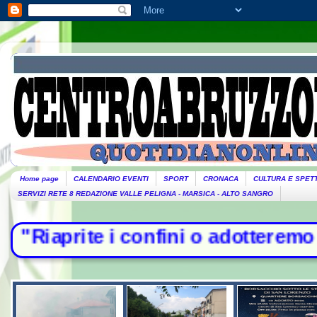
Home page
CALENDARIO EVENTI
SPORT
CRONACA
CULTURA E SPET
SERVIZI RETE 8 REDAZIONE VALLE PELIGNA - MARSICA - ALTO SANGRO
onfini o adotteremo misure". Piante