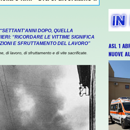
 “SETTANT'ANNI DOPO, QUELLA
ERI: “RICORDARE LE VITTIME SIGNIFICA
ZIONI E SFRUTTAMENTO DEL LAVORO”
ASL 1 AB
NUOVE A
 di lavoro, di sfruttamento e di vite sacrificate.