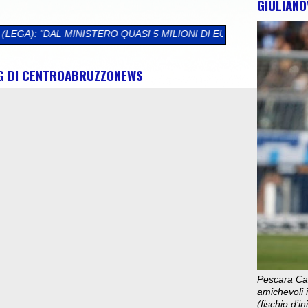
GIULIANO
RO QUASI 5 MILIONI DI EURO PER L'ABRUZZO. SBLOCCATI FONDI
NG DI CENTROABRUZZONEWS
Pescara Cal
amichevoli i
(fischio d’i