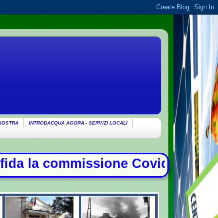
IOSTRA
INTRODACQUA AGORA - SERVIZI LOCALI
ovid, duello con Meloni - Patto di 