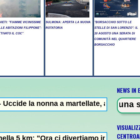
HIETI: "FIAMME VICINISSIME
SULMONA: APERTA LA NUOVA
"BORSACCHIO SOTTO LE
LLE ABITAZIONI FILIPPONE":
ROTATORIA
STELLE DI SAN LORENZO": IL
TTIVATO IL COC"
10 AGOSTO UNA SERATA DI
COMUNITÀ NEL QUARTIERE
BORSACCHIO
NEWS IN 
nonna a martellate, arrestato il nipote 25e
- Sparatoria in una scuola a Ban
VISUALIZ
CENTROA
Ora ci divertiamo in staffetta"- L'Italia U2