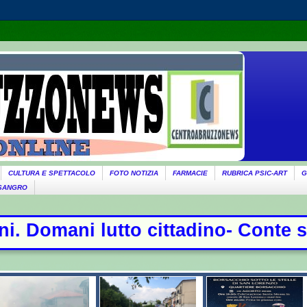
CULTURA E SPETTACOLO
FOTO NOTIZIA
FARMACIE
RUBRICA PSIC-ART
G
 SANGRO
dino- Conte sfida la commissione C