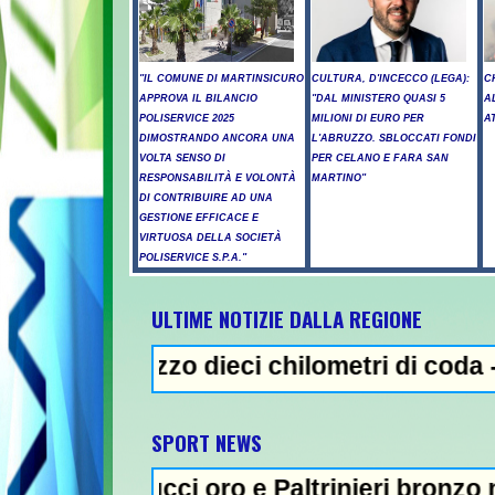
"IL COMUNE DI MARTINSICURO
CULTURA, D'INCECCO (LEGA):
C
APPROVA IL BILANCIO
"DAL MINISTERO QUASI 5
A
POLISERVICE 2025
MILIONI DI EURO PER
A
DIMOSTRANDO ANCORA UNA
L'ABRUZZO. SBLOCCATI FONDI
VOLTA SENSO DI
PER CELANO E FARA SAN
RESPONSABILITÀ E VOLONTÀ
MARTINO"
DI CONTRIBUIRE AD UNA
GESTIONE EFFICACE E
VIRTUOSA DELLA SOCIETÀ
POLISERVICE S.P.A."
ULTIME NOTIZIE DALLA REGIONE
ruzzo dieci chilometri di coda - Uccide la 
NEWS IN EVIDENZA 
SPORT NEWS
eucci oro e Paltrinieri bronzo nella 5 km: "