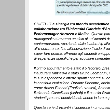
CHIETI - "
La sinergia tra mondo accademico e 
collaborazione tra l'Università Gabriele d'
Federmanager Abruzzo e Molise.
Questo parte
manageriale attraverso un ciclo di sei incontri de
contemporaneo, spaziando dalla leadership all'inte
all'e-commerce, fino all'innovazione.
Il ciclo di 
saper fare pratico, offrendo agli studenti un'opp
di esperienze specifiche per acquisire competenz
Il primo appuntamento è stato il 6 febbraio, pres
inaugurare l'iniziativa è stato Bruno Leombruni
la sua esperienza e offerto spunti concreti su c
in continua evoluzione. Durante l'incontro, anche
come Anass Ettabari (EssilorLuxottica), Antoni
Raimondo Castellucci (bluhub) e Rossella Gratta
studenti presenti condividendo anche la loro es
Questa serie di incontri si inserisce in un contest