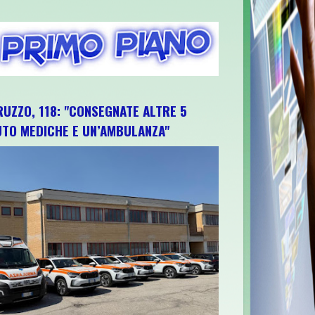
RUZZO, 118: "CONSEGNATE ALTRE 5
UTO MEDICHE E UN’AMBULANZA"