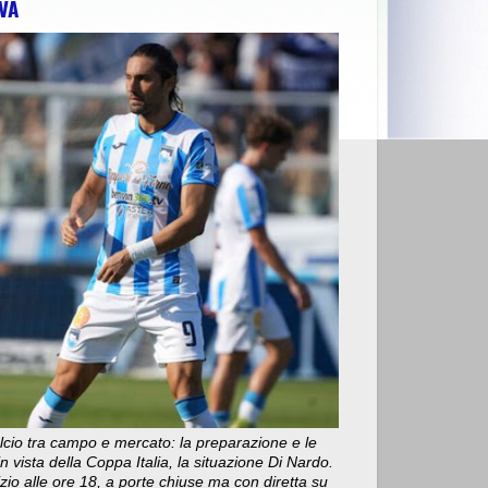
VA
 PER CELANO E FARA SAN MARTINO"
>>
CHIETI: "FIAMME VICINISS
cio tra campo e mercato: la preparazione e le
n vista della Coppa Italia, la situazione Di Nardo.
nizio alle ore 18, a porte chiuse ma con diretta su