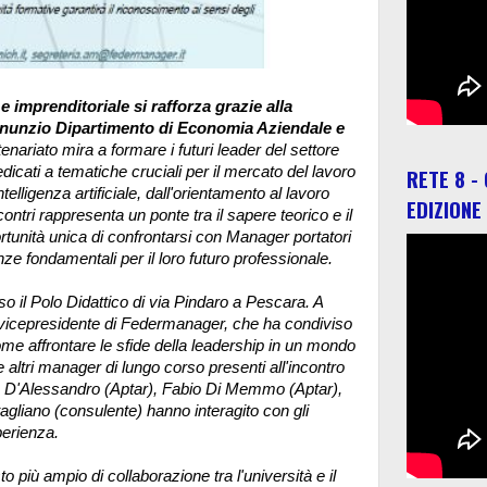
imprenditoriale si rafforza grazie alla
Annunzio Dipartimento di Economia Aziendale e
nariato mira a formare i futuri leader del settore
RETE 8 -
dicati a tematiche cruciali per il mercato del lavoro
lligenza artificiale, dall'orientamento al lavoro
EDIZIONE
incontri rappresenta un ponte tra il sapere teorico e il
ortunità unica di confrontarsi con Manager portatori
e fondamentali per il loro futuro professionale.
so il Polo Didattico di via Pindaro a Pescara. A
, vicepresidente di Federmanager, che ha condiviso
ome affrontare le sfide della leadership in un mondo
 altri manager di lungo corso presenti all'incontro
o D'Alessandro (Aptar), Fabio Di Memmo (Aptar),
gliano (consulente) hanno interagito con gli
perienza.
o più ampio di collaborazione tra l'università e il