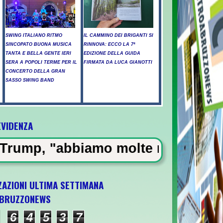
SWING ITALIANO RITMO
IL CAMMINO DEI BRIGANTI SI
SINCOPATO BUONA MUSICA
RINNOVA: ECCO LA 7ª
TANTA E BELLA GENTE IERI
EDIZIONE DELLA GUIDA
SERA A POPOLI TERME PER IL
FIRMATA DA LUCA GIANOTTI
CONCERTO DELLA GRAN
SASSO SWING BAND
EVIDENZA
no, emergenza in Abruzzo -
mo molte munizioni, puniremo i di
ZAZIONI ULTIMA SETTIMANA
BRUZZONEWS
ra l'ultima gara di qualificazione a Euro '
6
4
5
3
7