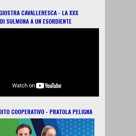
 GIOSTRA CAVALLERESCA - LA XXX
 DI SULMONA A UN ESORDIENTE
ITO COOPERATIVO - PRATOLA PELIGNA