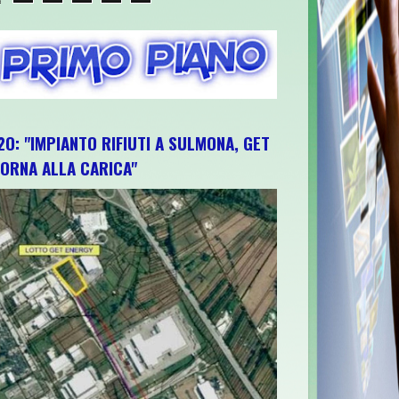
O: "IMPIANTO RIFIUTI A SULMONA, GET
ORNA ALLA CARICA"