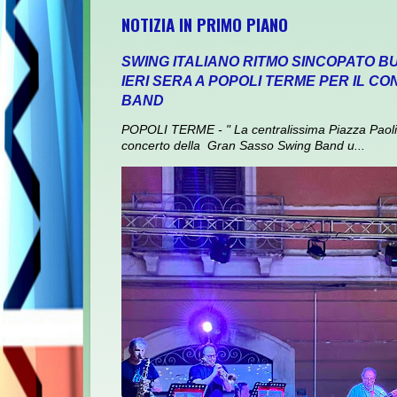
NOTIZIA IN PRIMO PIANO
SWING ITALIANO RITMO SINCOPATO B
IERI SERA A POPOLI TERME PER IL 
BAND
POPOLI TERME - " La centralissima Piazza Paolini
concerto della Gran Sasso Swing Band u...