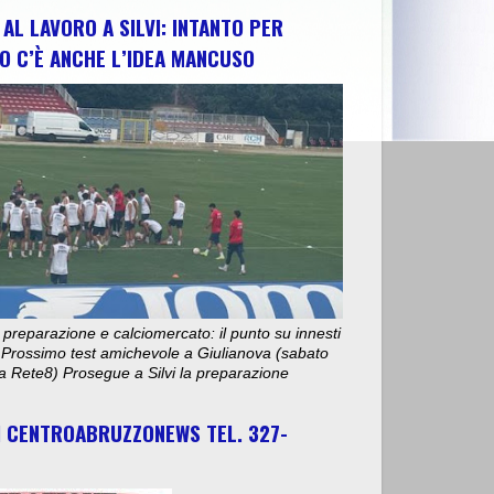
AL LAVORO A SILVI: INTANTO PER
O C’È ANCHE L’IDEA MANCUSO
 preparazione e calciomercato: il punto su innesti
e. Prossimo test amichevole a Giulianova (sabato
ta Rete8) Prosegue a Silvi la preparazione
I CENTROABRUZZONEWS TEL. 327-