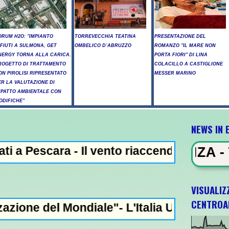
ORUM H2O: "IMPIANTO
TORREVECCHIA TEATINA
PRESENTAZIONE DEL
IFIUTI A SULMONA, GET
OMBELICO D’ABRUZZO
ROMANZO "IL MARE NON
NERGY TORNA ALLA CARICA.
PORTA FIORI" DI LINA
ROGETTO DI TRATTAMENTO
COLACILLO A CASTIGLIONE
ON PIROLISI RIPRESENTATO
MESSER MARINO
ER LA VALUTAZIONE DI
MPATTO AMBIENTALE CON
ODIFICHE"
NEWS IN 
ra - Il vento riaccende il rogo nell'Aquila
NEWS IN EVIDENZA - Trump, "abbia
VISUALIZ
CENTROA
ondiale"- L'Italia U21 il 5 ottobre a Pesca