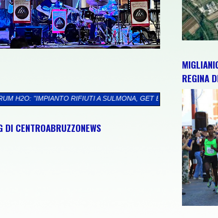
MIGLIANI
REGINA D
IFIUTI A SULMONA, GET ENERGY TORNA ALLA CARICA. PROGETT
NG DI CENTROABRUZZONEWS