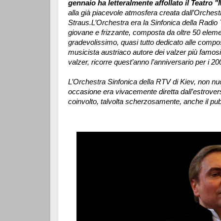
gennaio ha letteralmente affollato il Teatro 
alla già piacevole atmosfera creata dall’Orchest
Straus.
L’Orchestra era la Sinfonica della Rad
giovane e frizzante, composta da oltre 50 elem
gradevolissimo, quasi tutto dedicato alle compos
musicista austriaco autore dei valzer più famosi e
valzer, ricorre quest’anno l’anniversario per i 20
L’Orchestra Sinfonica della RTV di Kiev, non nuo
occasione era vivacemente diretta dall’estrov
coinvolto, talvolta scherzosamente, anche il pub