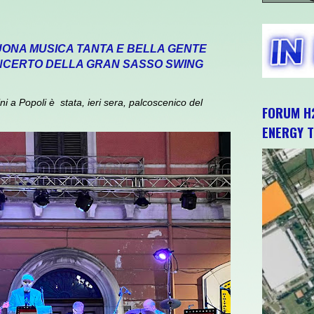
UONA MUSICA TANTA E BELLA GENTE
CONCERTO DELLA GRAN SASSO SWING
 a Popoli è stata, ieri sera, palcoscenico del
FORUM H2
ENERGY T