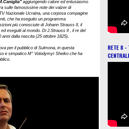
"M.Caniglia"
aggiungendo calore ed entusiasmo
ra sulle famosissime note dei valzer di
io TV Nazionale Ucraina, una corposa compagine
enti, che ha eseguito un programma
izioni più conosciute di Johann Strauss II, il
d eseguiti al mondo. Di J.Strauss II , il re del
0 anni dalla nascita (25 ottobre 1825).
RETE 8 -
va per il pubblico di Sulmona, in questa
erso e simpatico M° Volodymyr Sheiko che ha
CENTRAL
blico.