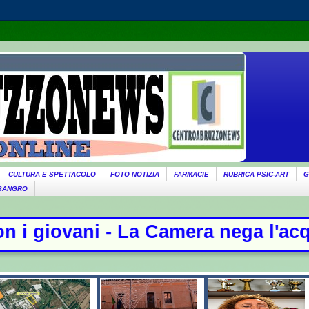
CULTURA E SPETTACOLO
FOTO NOTIZIA
FARMACIE
RUBRICA PSIC-ART
G
 SANGRO
mera nega l'acquisizione delle cha