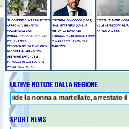
"IL COMUNE DI MARTINSICURO
CULTURA, D'INCECCO (LEGA):
CHIETI: "FIAMME VICIN
APPROVA IL BILANCIO
"DAL MINISTERO QUASI 5
ALLE ABITAZIONI FILIP
POLISERVICE 2025
MILIONI DI EURO PER
ATTIVATO IL COC"
DIMOSTRANDO ANCORA UNA
L'ABRUZZO. SBLOCCATI FONDI
VOLTA SENSO DI
PER CELANO E FARA SAN
RESPONSABILITÀ E VOLONTÀ
MARTINO"
DI CONTRIBUIRE AD UNA
GESTIONE EFFICACE E
VIRTUOSA DELLA SOCIETÀ
POLISERVICE S.P.A."
ULTIME NOTIZIE DALLA REGIONE
la nonna a martellate, arrestato il nipote 
SPORT NEWS