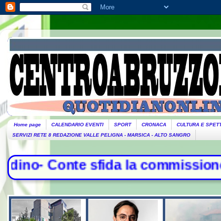
Home page
CALENDARIO EVENTI
SPORT
CRONACA
CULTURA E SPET
SERVIZI RETE 8 REDAZIONE VALLE PELIGNA - MARSICA - ALTO SANGRO
ida la commissione Covid, duello co