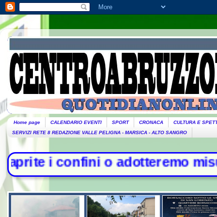
Home page
CALENDARIO EVENTI
SPORT
CRONACA
CULTURA E SPET
SERVIZI RETE 8 REDAZIONE VALLE PELIGNA - MARSICA - ALTO SANGRO
ini o adotteremo misure". Piantedos