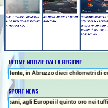
CHIETI: "FIAMME VICINISSIME
SULMONA: APERTA LA NUOVA
"BORSACCHIO SOTTO 
ALLE ABITAZIONI FILIPPONE":
ROTATORIA
STELLE DI SAN LORENZ
ATTIVATO IL COC"
10 AGOSTO UNA SERAT
COMUNITÀ NEL QUART
BORSACCHIO
ULTIME NOTIZIE DALLA REGIONE
, in Abruzzo dieci chilometri di coda - Ucc
SPORT NEWS
agli Europei il quinto oro nei tuffi sincro 