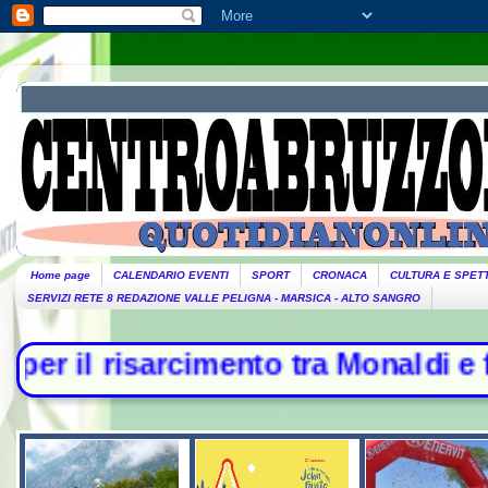
Home page
CALENDARIO EVENTI
SPORT
CRONACA
CULTURA E SPET
SERVIZI RETE 8 REDAZIONE VALLE PELIGNA - MARSICA - ALTO SANGRO
arcimento tra Monaldi e famiglia - 