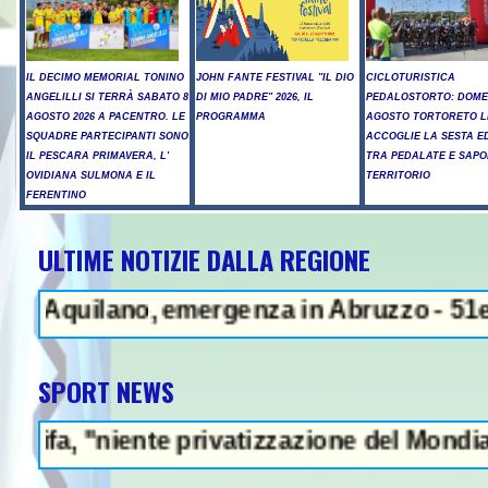
IL DECIMO MEMORIAL TONINO
JOHN FANTE FESTIVAL "IL DIO
CICLOTURISTICA
ANGELILLI SI TERRÀ SABATO 8
DI MIO PADRE" 2026, IL
PEDALOSTORTO: DOME
AGOSTO 2026 A PACENTRO. LE
PROGRAMMA
AGOSTO TORTORETO L
SQUADRE PARTECIPANTI SONO
ACCOGLIE LA SESTA E
IL PESCARA PRIMAVERA, L'
TRA PEDALATE E SAPO
OVIDIANA SULMONA E IL
TERRITORIO
FERENTINO
ULTIME NOTIZIE DALLA REGIONE
NEWS IN EVIDENZ
Aquilano, emergenza in Abruzzo - 51enne mu
SPORT NEWS
"niente privatizzazione del Mondiale"- L'It