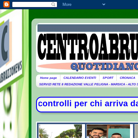
Home page
CALENDARIO EVENTI
SPORT
CRONACA
SERVIZI RETE 8 REDAZIONE VALLE PELIGNA - MARSICA - ALTO
i arriva dall'Italia- Scontro tra Ma