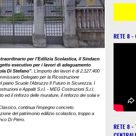
RETE 8 -
aordinario per l’Edilizia Scolastica, il Sindaco
ogetto esecutivo per i lavori di adeguamento
Lola Di Stefano”.
L’importo dei lavori è di 2.127.400
Commissario Delegato per la Ricostruzione
l piano Scuole l’Abruzzo Il Futuro in Sicurezza.
I
struzioni e Appalti S.r.l. - MEG Costruzioni S.r.l.
o ed il rinforzo delle murature, il rinforzo dei solai e
 Classico, continua l’impegno concreto
one del patrimonio edilizio scolastico, troppo a
anco Di Piero.
RETE 8 -
CENTRAL