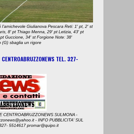
 l’amichevole Giulianova Pescara Reti: 1′ pt, 2′ st
aris, 8′ pt Thiago Menna, 29′ pt Letizia, 43′ pt
 pt Guccione, 34′ st Forgione Note: 38′
 (G) sbaglia un rigore
I CENTROABRUZZONEWS TEL. 327-
E CENTROABRUZZONEWS SULMONA -
zzonews@yahoo.it - INFO PUBBLICITA' SUL
327- 5514617 promar@quipo.it