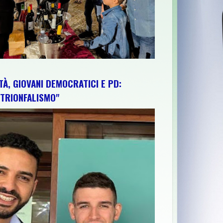
TÀ, GIOVANI DEMOCRATICI E PD:
TRIONFALISMO"
ONTINUA A SOTTOFINANZIARE GLI ATENEI E L’ABRUZZO RESTA F