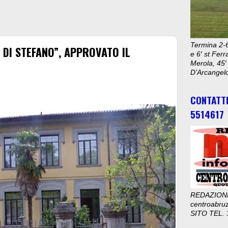
Termina 2-6
 DI STEFANO”, APPROVATO IL
e 6′ st Ferr
Merola, 45′
D’Arcangelo
CONTATT
5514617
REDAZION
centroabru
SITO TEL. 