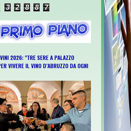
3
2
8
8
7
IVINI 2026: "TRE SERE A PALAZZO
ER VIVERE IL VINO D’ABRUZZO DA OGNI