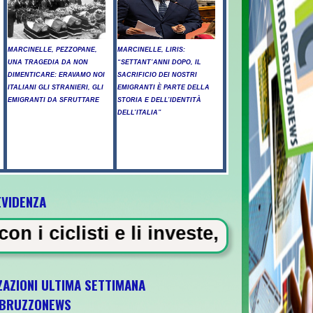
MARCINELLE, PEZZOPANE,
MARCINELLE, LIRIS:
UNA TRAGEDIA DA NON
“SETTANT’ANNI DOPO, IL
DIMENTICARE: ERAVAMO NOI
SACRIFICIO DEI NOSTRI
ITALIANI GLI STRANIERI, GLI
EMIGRANTI È PARTE DELLA
EMIGRANTI DA SFRUTTARE
STORIA E DELL’IDENTITÀ
DELL’ITALIA”
EVIDENZA
e li investe, "chiedo perdono ai fam
ZAZIONI ULTIMA SETTIMANA
BRUZZONEWS
 U21 il 5 ottobre a Pescara l'ultima gara d