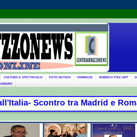
CULTURA E SPETTACOLO
FOTO NOTIZIA
FARMACIE
RUBRICA PSIC-ART
G
 SANGRO
drid e Roma, controlli per chi arriv