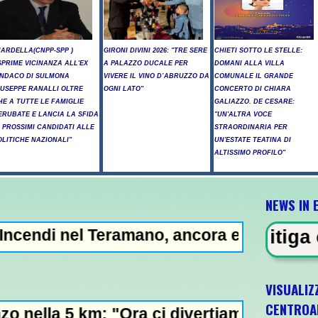
NARDELLA(CNPP-SPP )
GIRONI DIVINI 2026: "TRE SERE
CHIETI SOTTO LE STELLE:
SPRIME VICINANZA ALL'EX
A PALAZZO DUCALE PER
DOMANI ALLA VILLA
INDACO DI SULMONA
VIVERE IL VINO D’ABRUZZO DA
COMUNALE IL GRANDE
IUSEPPE RANALLI OLTRE
OGNI LATO"
CONCERTO DI CHIARA
HE A TUTTE LE FAMIGLIE
GALIAZZO. DE CESARE:
ERUBATE E LANCIA LA SFIDA
"UN'ALTRA VOCE
I PROSSIMI CANDIDATI ALLE
STRAORDINARIA PER
OLITICHE NAZIONALI"
UN'ESTATE TEATINA DI
ALTISSIMO PROFILO"
NEWS IN 
Teramano, ancora elicotteri in azione -
N EVIDENZA - Litiga con i ciclisti 
VISUALIZ
CENTROA
: "Ora ci divertiamo in staffetta"- L'Italia