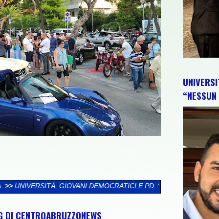
UNIVERSI
“NESSUN 
ANI DEMOCRATICI E PD: “NESSUN TRIONFALISMO. IL GOVERNO C
NG DI CENTROABRUZZONEWS