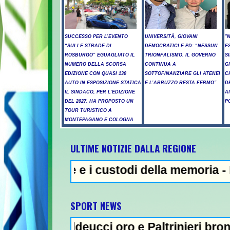
SUCCESSO PER L’EVENTO
UNIVERSITÀ, GIOVANI
"
“SULLE STRADE DI
DEMOCRATICI E PD: “NESSUN
E
ROSBURGO” EGUAGLIATO IL
TRIONFALISMO. IL GOVERNO
S
NUMERO DELLA SCORSA
CONTINUA A
G
EDIZIONE CON QUASI 130
SOTTOFINANZIARE GLI ATENEI
C
AUTO IN ESPOSIZIONE STATICA
E L’ABRUZZO RESTA FERMO”
D
IL SINDACO, PER L’EDIZIONE
A
DEL 2027, HA PROPOSTO UN
P
TOUR TURISTICO A
MONTEPAGANO E COLOGNA
ULTIME NOTIZIE DALLA REGIONE
me e i custodi della memoria - Incendi nel 
NEWS I
SPORT NEWS
addeucci oro e Paltrinieri bronzo nella 5 km