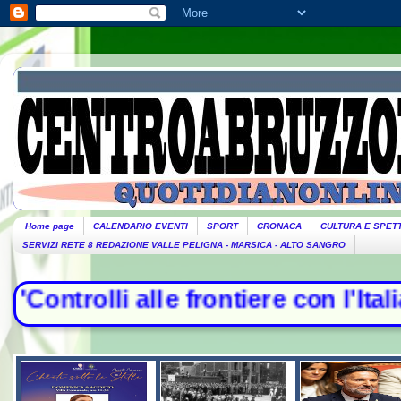
Home page
CALENDARIO EVENTI
SPORT
CRONACA
CULTURA E SPET
SERVIZI RETE 8 REDAZIONE VALLE PELIGNA - MARSICA - ALTO SANGRO
rolli alle frontiere con l'Italia", 