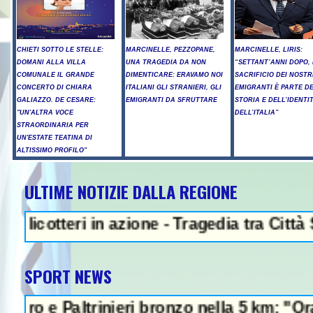
CHIETI SOTTO LE STELLE:
MARCINELLE, PEZZOPANE,
MARCINELLE, LIRIS:
DOMANI ALLA VILLA
UNA TRAGEDIA DA NON
“SETTANT’ANNI DOPO, 
COMUNALE IL GRANDE
DIMENTICARE: ERAVAMO NOI
SACRIFICIO DEI NOSTR
CONCERTO DI CHIARA
ITALIANI GLI STRANIERI, GLI
EMIGRANTI È PARTE D
GALIAZZO. DE CESARE:
EMIGRANTI DA SFRUTTARE
STORIA E DELL’IDENTI
"UN'ALTRA VOCE
DELL’ITALIA”
STRAORDINARIA PER
UN'ESTATE TEATINA DI
ALTISSIMO PROFILO"
ULTIME NOTIZIE DALLA REGIONE
NEWS IN EVIDENZA - P
teri in azione - Tragedia tra Città S.Ange
SPORT NEWS
Paltrinieri bronzo nella 5 km: "Ora ci diver