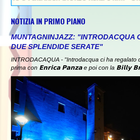
NOTIZIA IN PRIMO PIANO
MUNTAGNINJAZZ: "INTRODACQUA 
DUE SPLENDIDE SERATE"
INTRODACAQUA - "Introdacqua ci ha regalato d
prima con 𝗘𝗻𝗿𝗶𝗰𝗮 𝗣𝗮𝗻𝘇𝗮 e poi con la 𝗕𝗶𝗹𝗹𝘆 𝗕𝗿