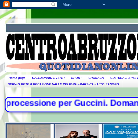
Home page
CALENDARIO EVENTI
SPORT
CRONACA
CULTURA E SPET
SERVIZI RETE 8 REDAZIONE VALLE PELIGNA - MARSICA - ALTO SANGRO
er Guccini. Domani lutto cittadino-