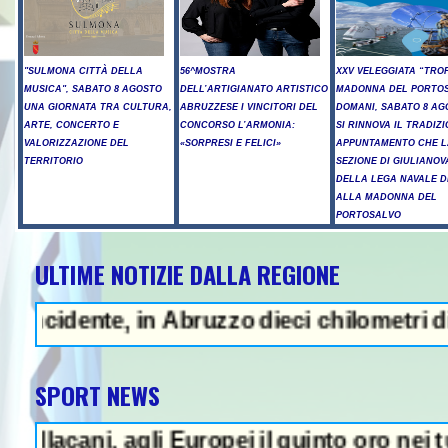
"SULMONA CITTÀ DELLA
56^MOSTRA
XXV VELEGGIATA “TRO
MUSICA", SABATO 8 AGOSTO
DELL’ARTIGIANATO ARTISTICO
MADONNA DEL PORTOS
UNA GIORNATA TRA CULTURA,
ABRUZZESE I VINCITORI DEL
DOMANI, SABATO 8 AG
ARTE, CONCERTO E
CONCORSO L’ARMONIA:
SI RINNOVA IL TRADIZ
VALORIZZAZIONE DEL
«SORPRESI E FELICI»
APPUNTAMENTO CHE L
TERRITORIO
SEZIONE DI GIULIANOV
DELLA LEGA NAVALE D
ALLA MADONNA DEL
PORTOSALVO
ULTIME NOTIZIE DALLA REGIONE
- Sparatoria in una scuola a Ban
, in Abruzzo dieci chilometri di coda - Uc
SPORT NEWS
 agli Europei il quinto oro nei tuffi sincro