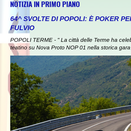
NOTIZIA IN PRIMO PIANO
64^ SVOLTE DI POPOLI: È POKER P
FULVIO
NEWS IN EVIDENZA
POPOLI TERME - " La città delle Terme ha celebra
teatino su Nova Proto NOP 01 nella storica gara d