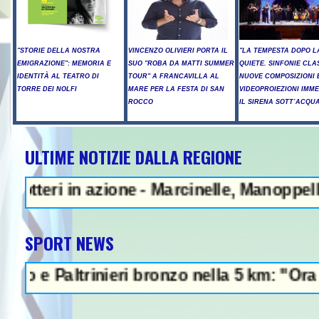
"STORIE DELLA NOSTRA
VINCENZO OLIVIERI PORTA IL
"LA TEMPESTA DOPO L
EMIGRAZIONE": MEMORIA E
SUO "ROBA DA MATTI SUMMER
QUIETE. SINFONIE CLA
IDENTITÀ AL TEATRO DI
TOUR" A FRANCAVILLA AL
NUOVE COMPOSIZIONI 
TORRE DEI NOLFI
MARE PER LA FESTA DI SAN
VIDEOPROIEZIONI IMM
ROCCO
IL SIRENA SOTT’ACQU
ULTIME NOTIZIE DALLA REGIONE
 Marcinelle, Manoppello ricorda le vittime
SPORT NEWS
ronzo nella 5 km: "Ora ci divertiamo in staf