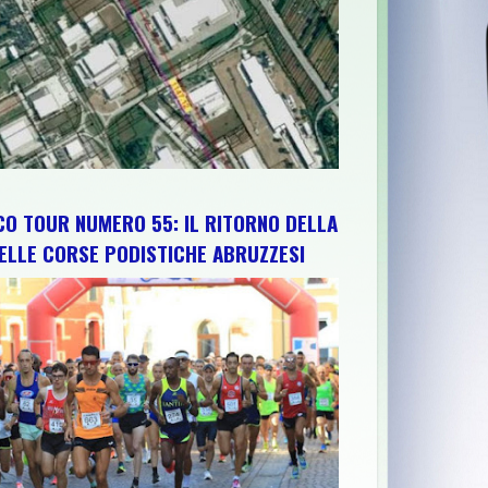
CO TOUR NUMERO 55: IL RITORNO DELLA
ELLE CORSE PODISTICHE ABRUZZESI
SCRITTI LA 64ª SVOLTE DI POPOLI SI PRESENTA
>>
CHIETI FC: "