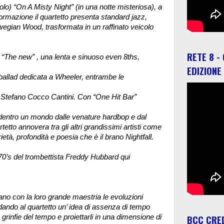
olo) “On A Misty Night” (in una notte misteriosa), a
ormazione il quartetto presenta standard jazz,
wegian Wood, trasformata in un raffinato veicolo
RETE 8 -
, “The new” , una lenta e sinuoso even 8ths,
EDIZIONE
 ballad dedicata a Wheeler, entrambe le
 di Stefano Cocco Cantini. Con “One Hit Bar”
al dentro un mondo dalle venature hardbop e dal
etto annovera tra gli altri grandissimi artisti come
ietà, profondità e poesia che è il brano Nightfall.
 70’s del trombettista Freddy Hubbard qui
ano con la loro grande maestria le evoluzioni
dando al quartetto un’ idea di assenza di tempo
BCC CRED
 grinfie del tempo e proiettarli in una dimensione di