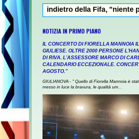
indietro della Fifa, "niente privatizzazion
NOTIZIA IN PRIMO PIANO
IL CONCERTO DI FIORELLA MANNOIA I
GIULIESE. OLTRE 2000 PERSONE L’HA
DI RIVA. L’ASSESSORE MARCO DI CA
CALENDARIO ECCEZIONALE. CONCERT
AGOSTO.”
GIULIANOVA - " Quello di Fiorella Mannoia è sta
messo in luce la bravura, le qualità um...