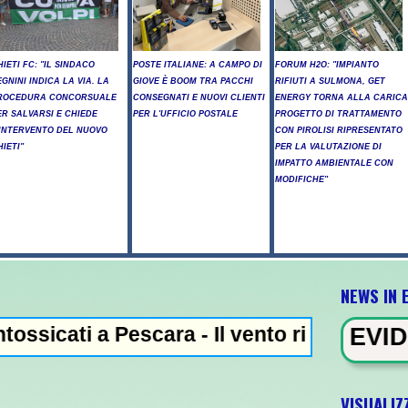
HIETI FC: "IL SINDACO
POSTE ITALIANE: A CAMPO DI
FORUM H2O: "IMPIANTO
EGNINI INDICA LA VIA. LA
GIOVE È BOOM TRA PACCHI
RIFIUTI A SULMONA, GET
ROCEDURA CONCORSUALE
CONSEGNATI E NUOVI CLIENTI
ENERGY TORNA ALLA CARICA
ER SALVARSI E CHIEDE
PER L'UFFICIO POSTALE
PROGETTO DI TRATTAMENTO
'INTERVENTO DEL NUOVO
CON PIROLISI RIPRESENTATO
HIETI"
PER LA VALUTAZIONE DI
IMPATTO AMBIENTALE CON
MODIFICHE"
NEWS IN 
a Pescara - Il vento riaccende il rogo nell
NEWS IN EVIDENZA - Trump,
VISUALIZ