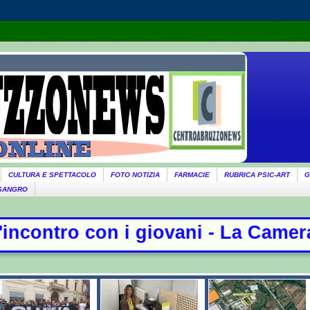
CULTURA E SPETTACOLO
FOTO NOTIZIA
FARMACIE
RUBRICA PSIC-ART
G
 SANGRO
ani - La Camera nega l'acquisizion