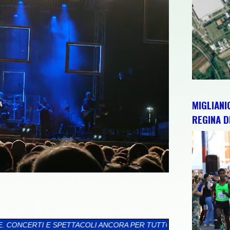
MIGLIANI
REGINA D
COLI ANCORA PER TUTTO AGOSTO.”
>>
POPOLI TERME: CON 123 I