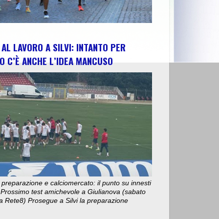
AL LAVORO A SILVI: INTANTO PER
O C’È ANCHE L’IDEA MANCUSO
 preparazione e calciomercato: il punto su innesti
e. Prossimo test amichevole a Giulianova (sabato
ta Rete8) Prosegue a Silvi la preparazione