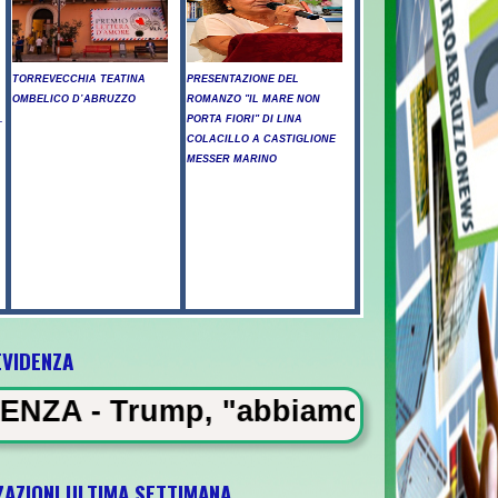
TORREVECCHIA TEATINA
PRESENTAZIONE DEL
OMBELICO D’ABRUZZO
ROMANZO "IL MARE NON
.
PORTA FIORI" DI LINA
COLACILLO A CASTIGLIONE
MESSER MARINO
EVIDENZA
'Aquilano, emergenza in Abruzzo -
 "abbiamo molte munizioni, punire
ZAZIONI ULTIMA SETTIMANA