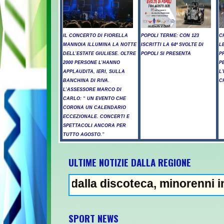
IL CONCERTO DI FIORELLA
POPOLI TERME: CON 123
C
MANNOIA ILLUMINA LA NOTTE
ISCRITTI LA 64ª SVOLTE DI
L
DELL’ESTATE GIULIESE. OLTRE
POPOLI SI PRESENTA
P
2000 PERSONE L’HANNO
P
APPLAUDITA, IERI, SULLA
L
BANCHINA DI RIVA.
C
L’ASSESSORE MARCO DI
CARLO: “ UN EVENTO CHE
CORONA UN CALENDARIO
ECCEZIONALE. CONCERTI E
SPETTACOLI ANCORA PER
TUTTO AGOSTO.”
ULTIME NOTIZIE DALLA REGIONE
ri dalla discoteca, minorenni intossicati 
SPORT NEWS