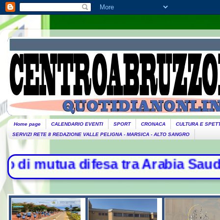
Home page
CALENDARIO EVENTI
SPORT
CRONACA
CULTURA E SPET
SERVIZI RETE 8 REDAZIONE VALLE PELIGNA - MARSICA - ALTO SANGRO
a Arabia Saudita, Turchia e Pakista