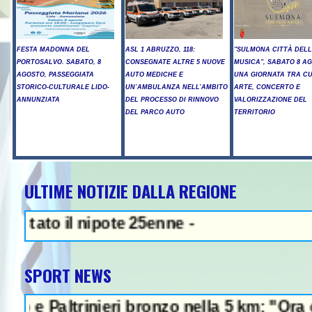
FESTA MADONNA DEL
ASL 1 ABRUZZO, 118:
"SULMONA CITTÀ DEL
PORTOSALVO. SABATO, 8
CONSEGNATE ALTRE 5 NUOVE
MUSICA", SABATO 8 A
AGOSTO, PASSEGGIATA
AUTO MEDICHE E
UNA GIORNATA TRA C
STORICO-CULTURALE LIDO-
UN’AMBULANZA NELL’AMBITO
ARTE, CONCERTO E
ANNUNZIATA
DEL PROCESSO DI RINNOVO
VALORIZZAZIONE DEL
DEL PARCO AUTO
TERRITORIO
ULTIME NOTIZIE DALLA REGIONE
NEWS IN EVIDENZA - Sparatoria i
nipote 25enne -
SPORT NEWS
inieri bronzo nella 5 km: "Ora ci divertiamo