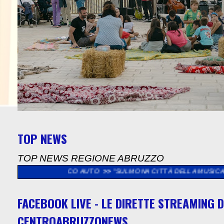
TOP NEWS
TOP NEWS REGIONE ABRUZZO
O AUTO
>>
"SULMONA CITTÀ DELLA MUSICA", SABATO 8 AGOSTO
FACEBOOK LIVE - LE DIRETTE STREAMING D
CENTROABRUZZONEWS