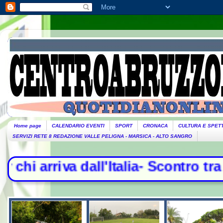
Home page
CALENDARIO EVENTI
SPORT
CRONACA
CULTURA E SPET
SERVIZI RETE 8 REDAZIONE VALLE PELIGNA - MARSICA - ALTO SANGRO
lia- Scontro tra Madrid e Roma, cont