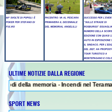
64^ SVOLTE DI POPOLI: È
PACENTRO: VA AL PESCARA
SUCCESSO PER L’EVEN
POKER PER STEFANO DI
PRIMAVERA IL DECENNALE
“SULLE STRADE DI
FULVIO
DEL MEMORIAL ANGELILLI
ROSBURGO” EGUAGLIA
NUMERO DELLA SCOR
EDIZIONE CON QUASI 1
AUTO IN ESPOSIZIONE 
IL SINDACO, PER L’EDI
DEL 2027, HA PROPOST
TOUR TURISTICO A
MONTEPAGANO E COL
ULTIME NOTIZIE DALLA REGIONE
NEWS IN EVIDENZA - L
ella memoria - Incendi nel Teramano, ancora
SPORT NEWS