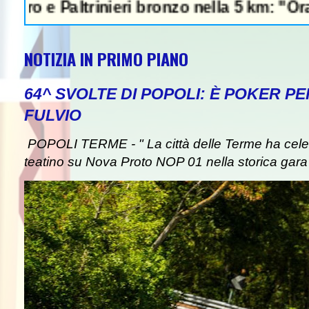
altrinieri bronzo nella 5 km: "Ora ci divert
NOTIZIA IN PRIMO PIANO
64^ SVOLTE DI POPOLI: È POKER P
FULVIO
POPOLI TERME - " La città delle Terme ha celebr
teatino su Nova Proto NOP 01 nella storica gara d